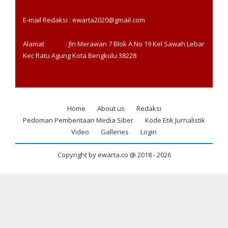
E-mail Redaksi : ewarta2020@gmail.com
Alamat : Jln Merawan 7 Blok A No 19 Kel Sawah Lebar
Kec Ratu Agung Kota Bengkulu 38228
Home
About us
Redaksi
Footer
Pedoman Pemberitaan Media Siber
Kode Etik Jurnalistik
menu
Video
Galleries
Login
Copyright by ewarta.co @ 2018 -
2026