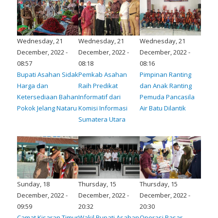
Wednesday, 21
Wednesday, 21
Wednesday, 21
December, 2022 -
December, 2022 -
December, 2022 -
08:57
08:18
08:16
Bupati Asahan Sidak
Pemkab Asahan
Pimpinan Ranting
Harga dan
Raih Predikat
dan Anak Ranting
Ketersediaan Bahan
Informatif dari
Pemuda Pancasila
Pokok Jelang Nataru
Komisi Informasi
Air Batu Dilantik
Sumatera Utara
Sunday, 18
Thursday, 15
Thursday, 15
December, 2022 -
December, 2022 -
December, 2022 -
09:59
20:32
20:30
Camat Kisaran Timur
Wakil Bupati Asahan
Operasi Pasar