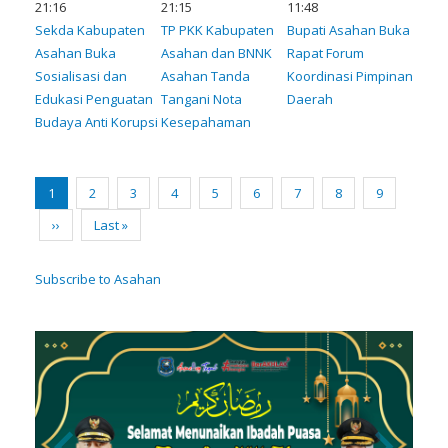
21:16
21:15
11:48
Sekda Kabupaten
TP PKK Kabupaten
Bupati Asahan Buka
Asahan Buka
Asahan dan BNNK
Rapat Forum
Sosialisasi dan
Asahan Tanda
Koordinasi Pimpinan
Edukasi Penguatan
Tangani Nota
Daerah
Budaya Anti Korupsi
Kesepahaman
Pagination
Current
1
Page
2
Page
3
Page
4
Page
5
Page
6
Page
7
Page
8
Page
9
page
Next
››
Last
Last »
page
page
Subscribe to Asahan