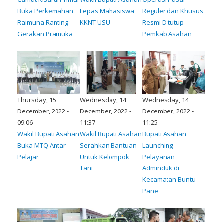
Buka Perkemahan
Lepas Mahasiswa
Reguler dan Khusus
Raimuna Ranting
KKNT USU
Resmi Ditutup
Gerakan Pramuka
Pemkab Asahan
Thursday, 15
Wednesday, 14
Wednesday, 14
December, 2022 -
December, 2022 -
December, 2022 -
09:06
11:37
11:25
Wakil Bupati Asahan
Wakil Bupati Asahan
Bupati Asahan
Buka MTQ Antar
Serahkan Bantuan
Launching
Pelajar
Untuk Kelompok
Pelayanan
Tani
Adminduk di
Kecamatan Buntu
Pane