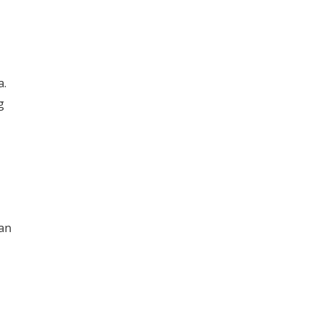
a.
g
an