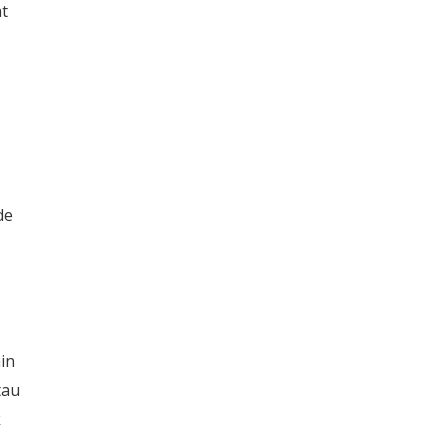
t
de
in
tau
k