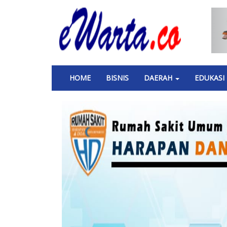
Skip
to
main
content
Main
HOME
BISNIS
DAERAH
EDUKASI
navigation