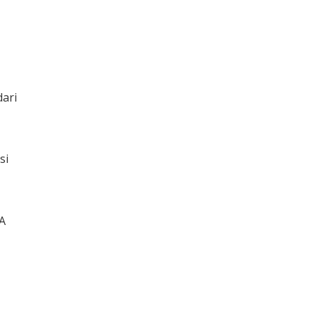
dari
si
NA