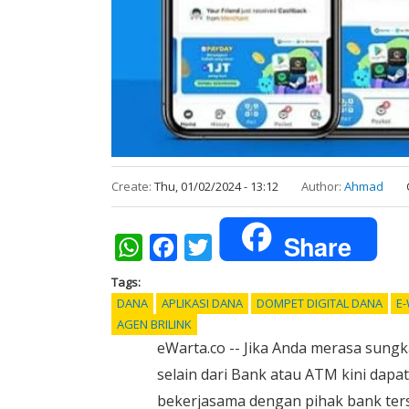
Create:
Thu, 01/02/2024 - 13:12
Author:
Ahmad
Share
WhatsApp
Facebook
Twitter
Tags
DANA
APLIKASI DANA
DOMPET DIGITAL DANA
E
AGEN BRILINK
eWarta.co -- Jika Anda merasa sungk
selain dari Bank atau ATM kini dapat
bekerjasama dengan pihak bank ter