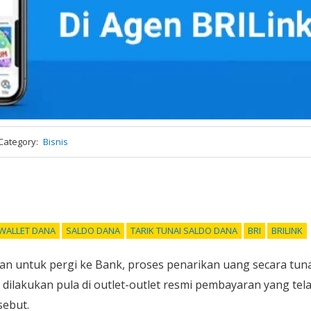
Category
Bisnis
-WALLET DANA
SALDO DANA
TARIK TUNAI SALDO DANA
BRI
BRILINK
an untuk pergi ke Bank, proses penarikan uang secara tun
 dilakukan pula di outlet-outlet resmi pembayaran yang tel
sebut.