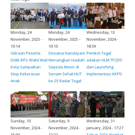
Monday, 24
Monday, 24
Wednesday, 13
November, 2025 -
November, 2025 -
November, 2024 -
10:14
10:10
18:39
Giliraan Peserta
Desiana Handayani
Pemkot Tegal
Didik MTs Wakil Wali
Menangkan Hadiah
adakan HLM TP2DD
Kota Sampaikan
Sepeda Motor di
dan Launching
Stop Kekerasan
Senam Sehat HUT
Implementasi KKPD
Anak
ke-25 Radar Tegal
Sunday, 10
Saturday, 9
Wednesday, 31
November, 2024 -
November, 2024 -
January, 2024 - 17:27
15:00
12:22
Tahun 2024, Pemkot