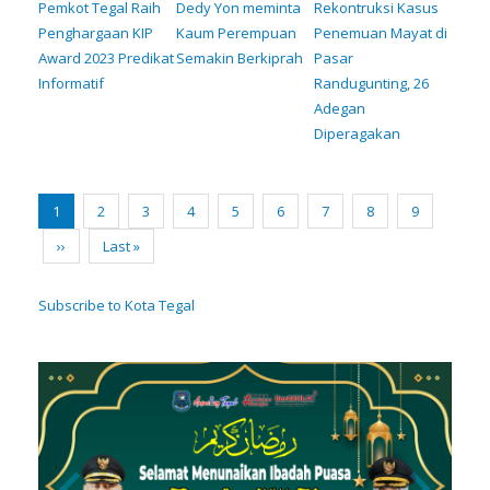
Pemkot Tegal Raih
Dedy Yon meminta
Rekontruksi Kasus
Penghargaan KIP
Kaum Perempuan
Penemuan Mayat di
Award 2023 Predikat
Semakin Berkiprah
Pasar
Informatif
Randugunting, 26
Adegan
Diperagakan
Pagination
Current
1
Page
2
Page
3
Page
4
Page
5
Page
6
Page
7
Page
8
Page
9
page
Next
››
Last
Last »
page
page
Subscribe to Kota Tegal