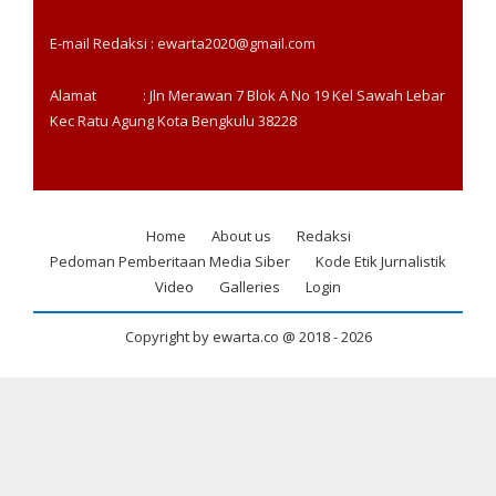
E-mail Redaksi : ewarta2020@gmail.com
Alamat : Jln Merawan 7 Blok A No 19 Kel Sawah Lebar
Kec Ratu Agung Kota Bengkulu 38228
Home
About us
Redaksi
Footer
Pedoman Pemberitaan Media Siber
Kode Etik Jurnalistik
menu
Video
Galleries
Login
Copyright by ewarta.co @ 2018 -
2026