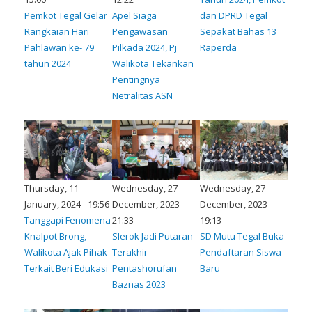
Pemkot Tegal Gelar
Apel Siaga
dan DPRD Tegal
Rangkaian Hari
Pengawasan
Sepakat Bahas 13
Pahlawan ke- 79
Pilkada 2024, Pj
Raperda
tahun 2024
Walikota Tekankan
Pentingnya
Netralitas ASN
Thursday, 11
Wednesday, 27
Wednesday, 27
January, 2024 - 19:56
December, 2023 -
December, 2023 -
Tanggapi Fenomena
21:33
19:13
Knalpot Brong,
Slerok Jadi Putaran
SD Mutu Tegal Buka
Walikota Ajak Pihak
Terakhir
Pendaftaran Siswa
Terkait Beri Edukasi
Pentashorufan
Baru
Baznas 2023