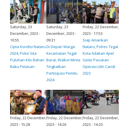
Saturday, 23
Saturday, 23
Friday, 22 December,
December, 2023 -
December, 2023 -
2023 - 17:53
10:55
09:31
Siap Amankan
Cipta Kondisi Nataru
Di Depan Warga
Nataru, Polres Tegal
2024, Polisi Sita
Kecamatan Tegal
Kota Adakan Apel
Puluhan Kilo Bahan
Barat, Walkot Minta
Gelar Pasukan
Baku Petasan
Tingkatkan
Operasi Lilin Candi
Partisipasi Pemilu
2023
2024
Friday, 22 December,
Friday, 22 December,
Friday, 22 December,
2023 - 15:28
2023 - 14:26
2023 - 14:20