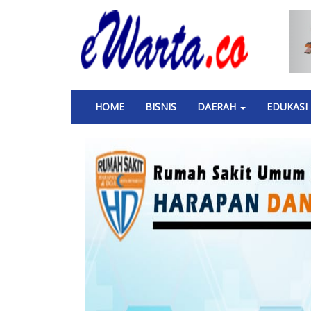
Skip
to
main
content
Main
HOME
BISNIS
DAERAH
EDUKASI
navigation