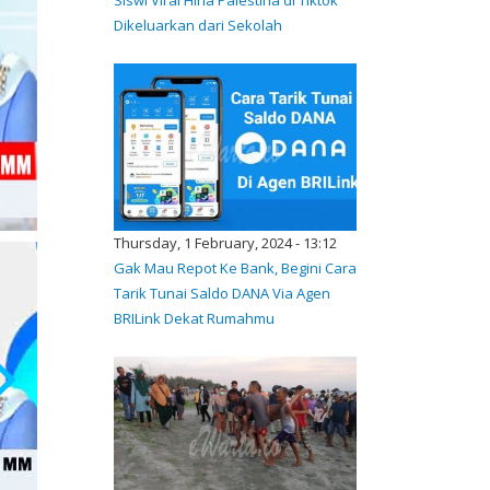
Dikeluarkan dari Sekolah
Thursday, 1 February, 2024 - 13:12
Gak Mau Repot Ke Bank, Begini Cara
Tarik Tunai Saldo DANA Via Agen
BRILink Dekat Rumahmu