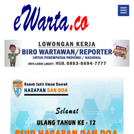
Skip
to
main
content
Previous
Next