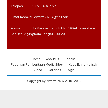
Telepon : 0853-6694-7777
E-mail Redaksi : ewarta2020@gmail.com
Alamat : Jln Merawan 7 Blok A No 19 Kel Sawah Lebar
Kec Ratu Agung Kota Bengkulu 38228
Home
About us
Redaksi
Footer
Pedoman Pemberitaan Media Siber
Kode Etik Jurnalistik
menu
Video
Galleries
Login
Copyright by ewarta.co @ 2018 -
2026