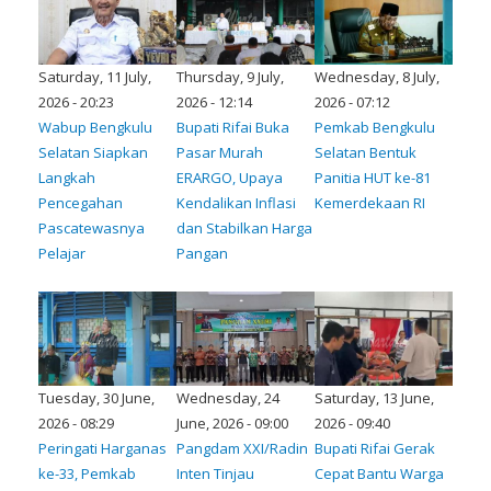
Saturday, 11 July,
Thursday, 9 July,
Wednesday, 8 July,
2026 - 20:23
2026 - 12:14
2026 - 07:12
Wabup Bengkulu
Bupati Rifai Buka
Pemkab Bengkulu
Selatan Siapkan
Pasar Murah
Selatan Bentuk
Langkah
ERARGO, Upaya
Panitia HUT ke-81
Pencegahan
Kendalikan Inflasi
Kemerdekaan RI
Pascatewasnya
dan Stabilkan Harga
Pelajar
Pangan
Tuesday, 30 June,
Wednesday, 24
Saturday, 13 June,
2026 - 08:29
June, 2026 - 09:00
2026 - 09:40
Peringati Harganas
Pangdam XXI/Radin
Bupati Rifai Gerak
ke-33, Pemkab
Inten Tinjau
Cepat Bantu Warga