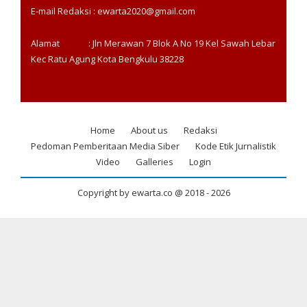
E-mail Redaksi : ewarta2020@gmail.com
Alamat : Jln Merawan 7 Blok A No 19 Kel Sawah Lebar
Kec Ratu Agung Kota Bengkulu 38228
Home
About us
Redaksi
Footer
Pedoman Pemberitaan Media Siber
Kode Etik Jurnalistik
menu
Video
Galleries
Login
Copyright by ewarta.co @ 2018 -
2026