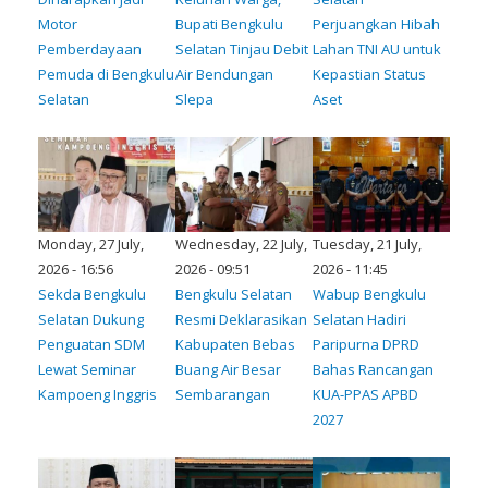
Motor
Bupati Bengkulu
Perjuangkan Hibah
Pemberdayaan
Selatan Tinjau Debit
Lahan TNI AU untuk
Pemuda di Bengkulu
Air Bendungan
Kepastian Status
Selatan
Slepa
Aset
Monday, 27 July,
Wednesday, 22 July,
Tuesday, 21 July,
2026 - 16:56
2026 - 09:51
2026 - 11:45
Sekda Bengkulu
Bengkulu Selatan
Wabup Bengkulu
Selatan Dukung
Resmi Deklarasikan
Selatan Hadiri
Penguatan SDM
Kabupaten Bebas
Paripurna DPRD
Lewat Seminar
Buang Air Besar
Bahas Rancangan
Kampoeng Inggris
Sembarangan
KUA-PPAS APBD
2027