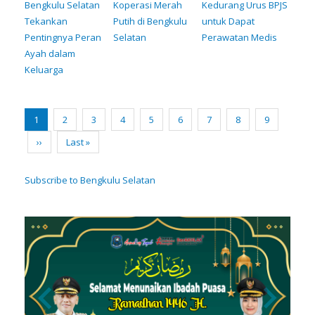
Bengkulu Selatan
Koperasi Merah
Kedurang Urus BPJS
Tekankan
Putih di Bengkulu
untuk Dapat
Pentingnya Peran
Selatan
Perawatan Medis
Ayah dalam
Keluarga
Pagination
Current
1
Page
2
Page
3
Page
4
Page
5
Page
6
Page
7
Page
8
Page
9
page
Next
››
Last
Last »
page
page
Subscribe to Bengkulu Selatan