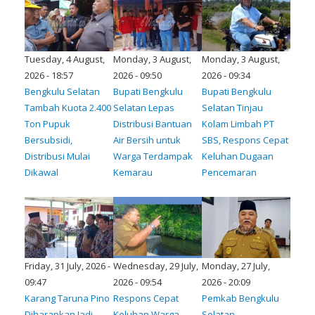
Tuesday, 4 August,
Monday, 3 August,
Monday, 3 August,
2026 - 18:57
2026 - 09:50
2026 - 09:34
Bengkulu Selatan
Bupati Bengkulu
Bupati Bengkulu
Tambah Kuota 2.400
Selatan Lepas
Selatan Tinjau
Ton Pupuk
Distribusi Bantuan
Kolam Limbah PT
Bersubsidi,
Air Bersih untuk
SBS, Respons Cepat
Distribusi Mulai
Warga Terdampak
Keluhan Dugaan
Dikawal
Kemarau
Pencemaran
Friday, 31 July, 2026 -
Wednesday, 29 July,
Monday, 27 July,
09:47
2026 - 09:54
2026 - 20:09
Karang Taruna Pino
Respons Cepat
Pemkab Bengkulu
Diharapkan Jadi
Keluhan Warga,
Selatan