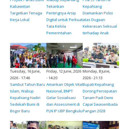
Kabawetan
Tekankan
Kepahiang
Targetkan Tenaga
Pentingnya Arsip
Diamankan Polisi
Kerja Lokal
Digital untuk Perkuat
atas Dugaan
Tata Kelola
Kekerasan Seksual
Pemerintahan
terhadap Anak
Tuesday, 16 June,
Friday, 12 June, 2026
Monday, 8 June,
2026 - 17:46
- 14:20
2026 - 21:13
Sambut Tahun Baru
Amankan Objek Vital
Bupati Kepahiang
Islam, Wabup
Nasional, BNPT
Dorong Percepatan
Kepahiang Hadiri
Gelar Sosialisasi
Tanam Padi Demi
Sedekah Bumi di
dan Assessment di
Capai Swasembada
Bogor Baru
PLN IP UBP Bengkulu
Pangan 2028