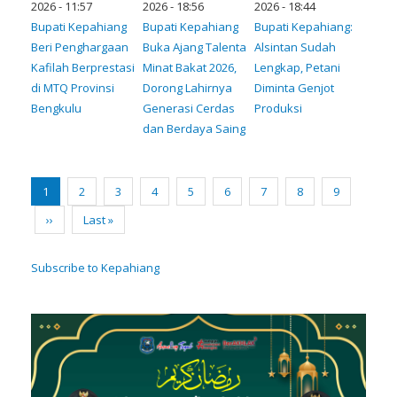
2026 - 11:57
2026 - 18:56
2026 - 18:44
Bupati Kepahiang
Bupati Kepahiang
Bupati Kepahiang:
Beri Penghargaan
Buka Ajang Talenta
Alsintan Sudah
Kafilah Berprestasi
Minat Bakat 2026,
Lengkap, Petani
di MTQ Provinsi
Dorong Lahirnya
Diminta Genjot
Bengkulu
Generasi Cerdas
Produksi
dan Berdaya Saing
Pagination
Current
1
Page
2
Page
3
Page
4
Page
5
Page
6
Page
7
Page
8
Page
9
page
Next
››
Last
Last »
page
page
Subscribe to Kepahiang