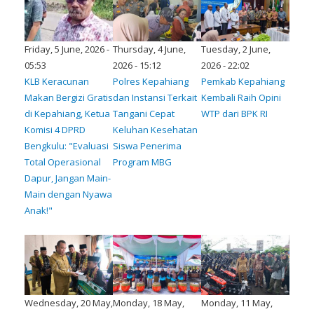
Friday, 5 June, 2026 -
Thursday, 4 June,
Tuesday, 2 June,
05:53
2026 - 15:12
2026 - 22:02
KLB Keracunan
Polres Kepahiang
Pemkab Kepahiang
Makan Bergizi Gratis
dan Instansi Terkait
Kembali Raih Opini
di Kepahiang, Ketua
Tangani Cepat
WTP dari BPK RI
Komisi 4 DPRD
Keluhan Kesehatan
Bengkulu: "Evaluasi
Siswa Penerima
Total Operasional
Program MBG
Dapur, Jangan Main-
Main dengan Nyawa
Anak!"
Wednesday, 20 May,
Monday, 18 May,
Monday, 11 May,