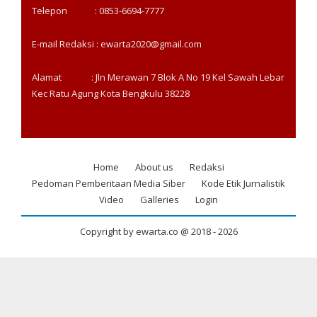
Telepon : 0853-6694-7777
E-mail Redaksi : ewarta2020@gmail.com
Alamat : Jln Merawan 7 Blok A No 19 Kel Sawah Lebar
Kec Ratu Agung Kota Bengkulu 38228
Home
About us
Redaksi
Footer
Pedoman Pemberitaan Media Siber
Kode Etik Jurnalistik
menu
Video
Galleries
Login
Copyright by ewarta.co @ 2018 -
2026