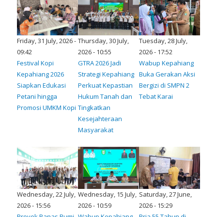
Friday, 31 July, 2026 -
Thursday, 30 July,
Tuesday, 28 July,
09:42
2026 - 10:55
2026 - 17:52
Festival Kopi
GTRA 2026 Jadi
Wabup Kepahiang
Kepahiang 2026
Strategi Kepahiang
Buka Gerakan Aksi
Siapkan Edukasi
Perkuat Kepastian
Bergizi di SMPN 2
Petani hingga
Hukum Tanah dan
Tebat Karai
Promosi UMKM Kopi
Tingkatkan
Kesejahteraan
Masyarakat
Wednesday, 22 July,
Wednesday, 15 July,
Saturday, 27 June,
2026 - 15:56
2026 - 10:59
2026 - 15:29
Proyek Panas Bumi
Wabup Kepahiang
Pria 55 Tahun di