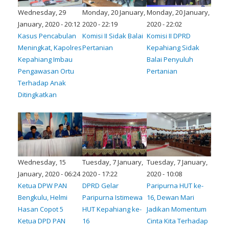
Wednesday, 29
Monday, 20 January,
Monday, 20 January,
January, 2020 - 20:12
2020 - 22:19
2020 - 22:02
Kasus Pencabulan
Komisi II Sidak Balai
Komisi II DPRD
Meningkat, Kapolres
Pertanian
Kepahiang Sidak
Kepahiang Imbau
Balai Penyuluh
Pengawasan Ortu
Pertanian
Terhadap Anak
Ditingkatkan
Wednesday, 15
Tuesday, 7 January,
Tuesday, 7 January,
January, 2020 - 06:24
2020 - 17:22
2020 - 10:08
Ketua DPW PAN
DPRD Gelar
Paripurna HUT ke-
Bengkulu, Helmi
Paripurna Istimewa
16, Dewan Mari
Hasan Copot 5
HUT Kepahiang ke-
Jadikan Momentum
Ketua DPD PAN
16
Cinta Kita Terhadap