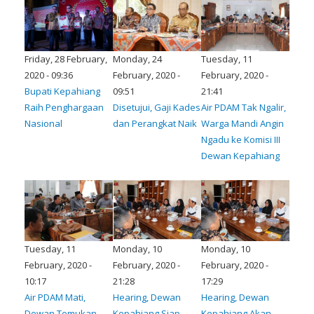
Friday, 28 February,
Monday, 24
Tuesday, 11
2020 - 09:36
February, 2020 -
February, 2020 -
Bupati Kepahiang
09:51
21:41
Raih Penghargaan
Disetujui, Gaji Kades
Air PDAM Tak Ngalir,
Nasional
dan Perangkat Naik
Warga Mandi Angin
Ngadu ke Komisi III
Dewan Kepahiang
Tuesday, 11
Monday, 10
Monday, 10
February, 2020 -
February, 2020 -
February, 2020 -
10:17
21:28
17:29
Air PDAM Mati,
Hearing, Dewan
Hearing, Dewan
Dewan Temukan
Kepahiang Siap
Kepahiang Akan