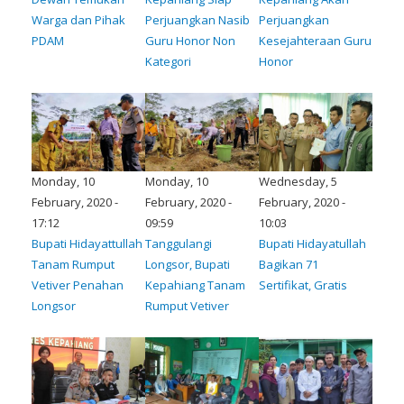
Warga dan Pihak
Perjuangkan Nasib
Perjuangkan
PDAM
Guru Honor Non
Kesejahteraan Guru
Kategori
Honor
Monday, 10
Monday, 10
Wednesday, 5
February, 2020 -
February, 2020 -
February, 2020 -
17:12
09:59
10:03
Bupati Hidayattullah
Tanggulangi
Bupati Hidayatullah
Tanam Rumput
Longsor, Bupati
Bagikan 71
Vetiver Penahan
Kepahiang Tanam
Sertifikat, Gratis
Longsor
Rumput Vetiver