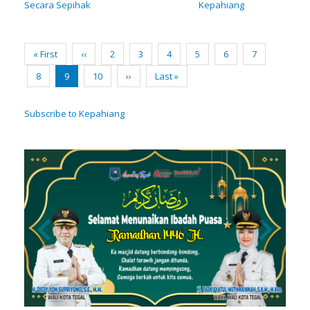
Secara Sepihak
Kepahiang
Pagination
First
« First
Previous
‹‹
Page
2
Page
3
Page
4
Page
5
Page
6
Page
7
page
page
Page
8
Current
9
Page
10
Next
››
Last
Last »
page
page
page
Subscribe to Kepahiang