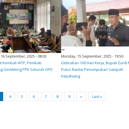
16 September, 2025 - 08:02
Monday, 15 September, 2025 - 19:50
ut Kembali WTP, Pemkab
Gebrakan 100 Hari Kerja, Bupati Zurdi
g Gembleng PPK Seluruh OPD
Putus Rantai Penumpukan Sampah
Kepahiang
urrent
Page
4
Page
5
Page
6
Page
7
Page
8
Page
9
Next
››
Last
Last »
age
page
page