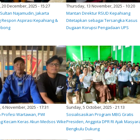
 20 December, 2025 - 15:27
Thursday, 13 November, 2025 - 10:20
t Sultan Najamudin, Jakarta
Mantan Direktur RSUD Kepahiang
 Respon Aspirasi Kepahiang &
Ditetapkan sebagai Tersangka Kasus
ebong
Dugaan Korupsi Pengadaan UPS
 6 November, 2025 - 17:31
Sunday, 5 October, 2025 - 21:13
 Profesi Wartawan, PWI
Sosialisasikan Program MBG Gratis
g Kecam Keras Akun Medsos Wike
Presiden, Anggota DPR RI Ajak Masyar
Bengkulu Dukung