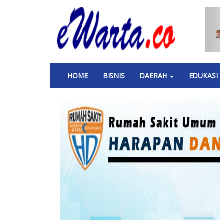
Skip
to
main
content
Main
HOME
BISNIS
DAERAH
EDUKASI
navigation