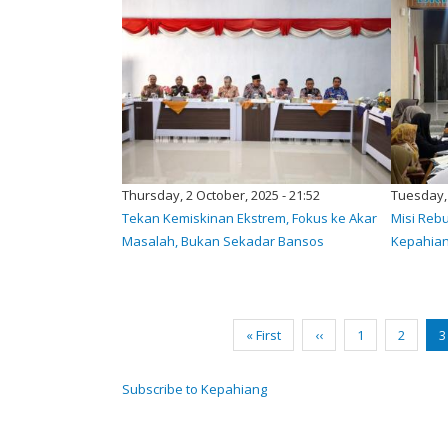
Thursday, 2 October, 2025 - 21:52
Tuesday, 
Tekan Kemiskinan Ekstrem, Fokus ke Akar
Misi Reb
Masalah, Bukan Sekadar Bansos
Kepahian
Pagination
First
« First
Previous
‹‹
Page
1
Page
2
C
3
page
page
p
Subscribe to Kepahiang