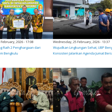
7 February, 2026 - 17:08
Wednesday, 25 February, 2026 - 13:37
g Raih 2 Penghargaan dari
Wujudkan Lingkungan Sehat, UBP Ben
m Bengkulu
Konsisten Jalankan Agenda Jumat Bers