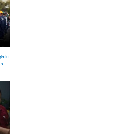
gkulu
ih