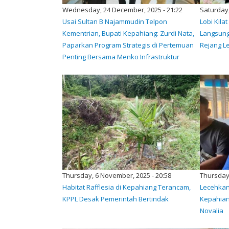
Wednesday, 24 December, 2025 - 21:22
Saturday,
Usai Sultan B Najammudin Telpon
Lobi Kila
Kementrian, Bupati Kepahiang: Zurdi Nata,
Langsung
Paparkan Program Strategis di Pertemuan
Rejang L
Penting Bersama Menko Infrastruktur
Thursday, 6 November, 2025 - 20:58
Thursday,
Habitat Rafflesia di Kepahiang Terancam,
Lecehkan
KPPL Desak Pemerintah Bertindak
Kepahian
Novalia