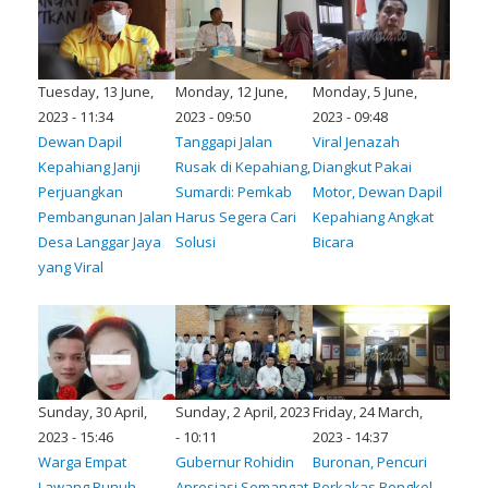
Tuesday, 13 June,
Monday, 12 June,
Monday, 5 June,
2023 - 11:34
2023 - 09:50
2023 - 09:48
Dewan Dapil
Tanggapi Jalan
Viral Jenazah
Kepahiang Janji
Rusak di Kepahiang,
Diangkut Pakai
Perjuangkan
Sumardi: Pemkab
Motor, Dewan Dapil
Pembangunan Jalan
Harus Segera Cari
Kepahiang Angkat
Desa Langgar Jaya
Solusi
Bicara
yang Viral
Sunday, 30 April,
Sunday, 2 April, 2023
Friday, 24 March,
2023 - 15:46
- 10:11
2023 - 14:37
Warga Empat
Gubernur Rohidin
Buronan, Pencuri
Lawang Bunuh
Apresiasi Semangat
Perkakas Bengkel