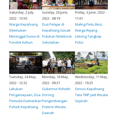
Saturday, 2 July,
Sunday, 26 June,
Friday, 3 June, 2022 -
2022 - 13:50
2022 - 08:19
11:01
Warga Kepahiang
Dua Pelajar di
Maling Pintu Besi,
Ditemukan
Kepahiang Gasak
Warga Rejang
Meninggal Dunia di
Puluhan Notebook
Lebong Tangkap
Pondok Kebun
Sekolahan
Polisi
Tuesday, 24 May,
Monday, 16 May,
Wednesday, 11 May,
2022 - 12:32
2022 - 09:37
2022 - 19:25
Lakukan
Gubernur Rohidin
Dinsos Kepahiang
Penganiayaan, Dua
Dorong
Tata TMP Jadi Wisata
Pemuda Diamankan
Pengembangan
Sejarah
Polsek Kepahiang
Potensi Wisata
Daerah