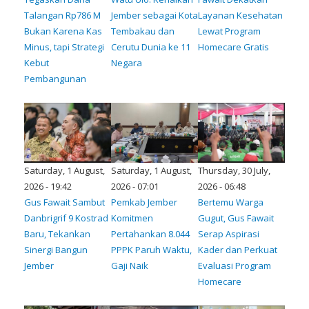
Talangan Rp786 M
Jember sebagai Kota
Layanan Kesehatan
Bukan Karena Kas
Tembakau dan
Lewat Program
Minus, tapi Strategi
Cerutu Dunia ke 11
Homecare Gratis
Kebut
Negara
Pembangunan
Saturday, 1 August,
Saturday, 1 August,
Thursday, 30 July,
2026 - 19:42
2026 - 07:01
2026 - 06:48
Gus Fawait Sambut
Pemkab Jember
Bertemu Warga
Danbrigrif 9 Kostrad
Komitmen
Gugut, Gus Fawait
Baru, Tekankan
Pertahankan 8.044
Serap Aspirasi
Sinergi Bangun
PPPK Paruh Waktu,
Kader dan Perkuat
Jember
Gaji Naik
Evaluasi Program
Homecare