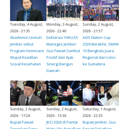
Tuesday, 4 August,
Monday, 3 August,
Sunday, 2 August,
2026 - 21:35
2026 - 22:40
2026 - 21:57
Akademisi Unmuh
Deklarasi YAKUZA
AXIS Nation Cup
Jember sebut
Maneges Jember:
2026 Berakhir, SMAN
Program Homecare
Gus Fawait Sambut
10 Bengkulu Juara
Wujud Keadilan
Positif dan Ajak
Regional dan Lolos
Sosial Kesehatan
Sinergi Bangun
ke Sumatera
Daerah
Sunday, 2 August,
Sunday, 2 August,
Saturday, 1 August,
2026 - 17:24
2026 - 13:36
2026 - 22:33
Bupati Fawait
JKCI 2026 di Pantai
Bupati Jember, Gus
Tegaskan Dana
Watu Ulo: Kenalkan
Fawait Dekatkan