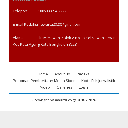
Telepon : 0853-6694-7777
E-mail Redaksi : ewarta2020@gmail.com
Alamat : Jln Merawan 7 Blok A No 19 Kel Sawah Lebar
Kec Ratu Agung Kota Bengkulu 38228
Home
About us
Redaksi
Footer
Pedoman Pemberitaan Media Siber
Kode Etik Jurnalistik
menu
Video
Galleries
Login
Copyright by ewarta.co @ 2018 -
2026