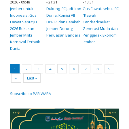
2026 - 09:48
- 21:31
- 13:31
Jember untuk
Dukung JFC Jadi Ikon
Gus Fawait sebut JFC
Indonesia, Gus
Dunia, Komisi VII
“Kawah
Fawait Sebut JFC
DPR RI dan Pemkab
Candradimuka”
2026 Buktikan
Jember Dorong
Generasi Muda dan
Jember Miliki
Perluasan Bandara
Penggerak Ekonomi
Karnaval Terbaik
Jember
Dunia
Pagination
Current
1
Page
2
Page
3
Page
4
Page
5
Page
6
Page
7
Page
8
Page
9
page
Next
››
Last
Last »
page
page
Subscribe to PARIWARA