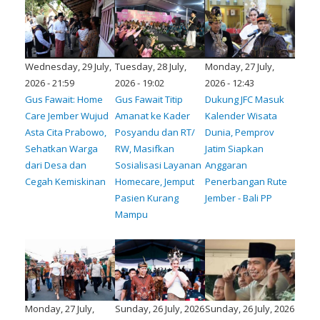
Wednesday, 29 July,
Tuesday, 28 July,
Monday, 27 July,
2026 - 21:59
2026 - 19:02
2026 - 12:43
​Gus Fawait: Home
Gus Fawait Titip
Dukung JFC Masuk
Care Jember Wujud
Amanat ke Kader
Kalender Wisata
Asta Cita Prabowo,
Posyandu dan RT/
Dunia, Pemprov
Sehatkan Warga
RW, Masifkan
Jatim Siapkan
dari Desa dan
Sosialisasi Layanan
Anggaran
Cegah Kemiskinan
Homecare, Jemput
Penerbangan Rute
Pasien Kurang
Jember - Bali PP
Mampu
Monday, 27 July,
Sunday, 26 July, 2026
Sunday, 26 July, 2026