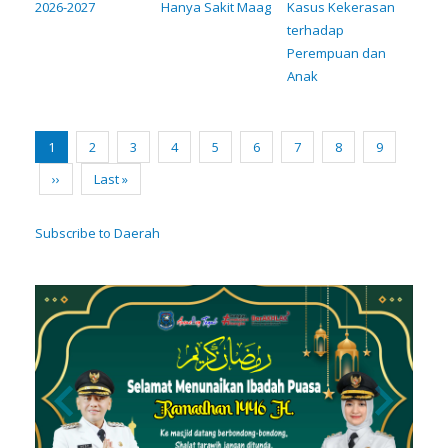
2026-2027
Hanya Sakit Maag
Kasus Kekerasan
terhadap
Perempuan dan
Anak
Pagination
Current
1
Page
2
Page
3
Page
4
Page
5
Page
6
Page
7
Page
8
Page
9
page
Next
››
Last
Last »
page
page
Subscribe to Daerah