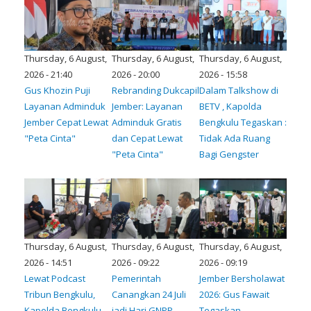
Thursday, 6 August,
Thursday, 6 August,
Thursday, 6 August,
2026 - 21:40
2026 - 20:00
2026 - 15:58
Gus Khozin Puji
Rebranding Dukcapil
Dalam Talkshow di
Layanan Adminduk
Jember: Layanan
BETV , Kapolda
Jember Cepat Lewat
Adminduk Gratis
Bengkulu Tegaskan :
"Peta Cinta"
dan Cepat Lewat
Tidak Ada Ruang
"Peta Cinta"
Bagi Gengster
Thursday, 6 August,
Thursday, 6 August,
Thursday, 6 August,
2026 - 14:51
2026 - 09:22
2026 - 09:19
Lewat Podcast
Pemerintah
Jember Bersholawat
Tribun Bengkulu,
Canangkan 24 Juli
2026: Gus Fawait
Kapolda Bengkulu
jadi Hari GNPP,
Tegaskan