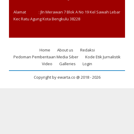
Alamat : Jln Merawan 7 Blok A No 19 Kel Sawah Lebar
Kec Ratu Agung Kota Bengkulu 38228
Home
About us
Redaksi
Footer
Pedoman Pemberitaan Media Siber
Kode Etik Jurnalistik
menu
Video
Galleries
Login
Copyright by ewarta.co @ 2018 -
2026