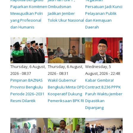
Paparkan Komitmen
Ombudsman
Persatuan Jadi Kunci
Mewujudkan Polri
Jadikan Jember
Pelayanan Publik
yang Profesional
Tolok Ukur Nasional
dan Kemajuan
dan Humanis
Daerah
Thursday, 6 August,
Thursday, 6 August,
Wednesday, 5
2026 - 08:37
2026 - 08:31
August, 2026 - 22:48
Pimpinan BAZNAS
Wakil Gubernur
Kabar Gembira!
Provinsi Bengkulu
Bengkulu Minta OPD
Contract 8.236 PPPK
Periode 2026–2031
Kooperatif Dukung
Paruh Waktu Jember
Resmi Dilantik
Pemeriksaan BPK RI
Dipastikan
Dipanjang