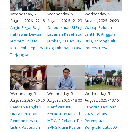
Wednesday, 5
Wednesday, 5
Wednesday, 5
August, 2026 - 22:18
August, 2026 - 21:29
August, 2026 - 20:23
Angin Segar Bagi
Ombudsman RI Puji
Wabup Seluma
Pahlawan Devisa
Layanan Kesehatan
Lantik 10 Anggota
Jember: Urus MCU
Jember, Pasien Tak
BPD, Dorong Gali
Kini Lebih Cepat dan
Lagi Dibebani Biaya
Potensi Desa
Terjangkau
Wednesday, 5
Wednesday, 5
Wednesday, 5
August, 2026 - 20:20
August, 2026 - 18:00
August, 2026 - 13:15
Pemkab Bengkulu
Klarifikasi Isu
Laporan Tahunan
Utara Percepat
Keracunan MBG di
2025: Cahaya
Pembangunan
MTsN 2 Seluma: Tim
Perempuan
Listrik Pedesaan
SPPG Klaim Pasien
Bengkulu Catat 90