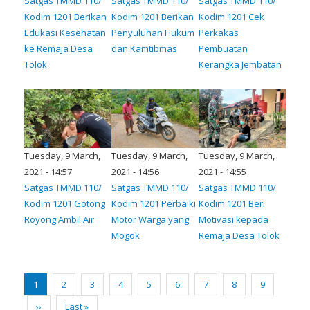
Satgas TMMD 110/
Satgas TMMD 110/
Satgas TMMD 110/
Kodim 1201 Berikan
Kodim 1201 Berikan
Kodim 1201 Cek
Edukasi Kesehatan
Penyuluhan Hukum
Perkakas
ke Remaja Desa
dan Kamtibmas
Pembuatan
Tolok
Kerangka Jembatan
Tuesday, 9 March,
Tuesday, 9 March,
Tuesday, 9 March,
2021 - 14:57
2021 - 14:56
2021 - 14:55
Satgas TMMD 110/
Satgas TMMD 110/
Satgas TMMD 110/
Kodim 1201 Gotong
Kodim 1201 Perbaiki
Kodim 1201 Beri
Royong Ambil Air
Motor Warga yang
Motivasi kepada
Mogok
Remaja Desa Tolok
Pagination
Current
1
Page
2
Page
3
Page
4
Page
5
Page
6
Page
7
Page
8
Page
9
page
Next
››
Last
Last »