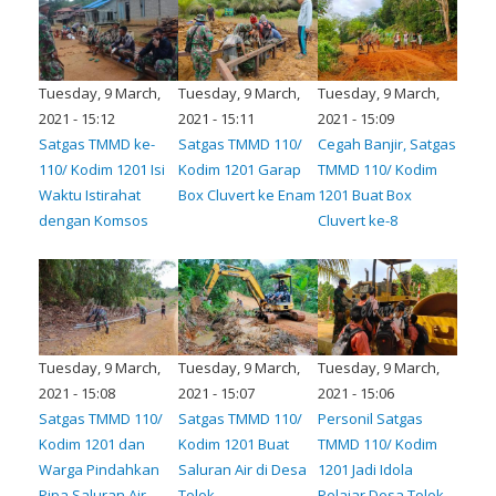
Tuesday, 9 March,
Tuesday, 9 March,
Tuesday, 9 March,
2021 - 15:12
2021 - 15:11
2021 - 15:09
Satgas TMMD ke-
Satgas TMMD 110/
Cegah Banjir, Satgas
110/ Kodim 1201 Isi
Kodim 1201 Garap
TMMD 110/ Kodim
Waktu Istirahat
Box Cluvert ke Enam
1201 Buat Box
dengan Komsos
Cluvert ke-8
Tuesday, 9 March,
Tuesday, 9 March,
Tuesday, 9 March,
2021 - 15:08
2021 - 15:07
2021 - 15:06
Satgas TMMD 110/
Satgas TMMD 110/
Personil Satgas
Kodim 1201 dan
Kodim 1201 Buat
TMMD 110/ Kodim
Warga Pindahkan
Saluran Air di Desa
1201 Jadi Idola
Pipa Saluran Air
Tolok
Pelajar Desa Tolok