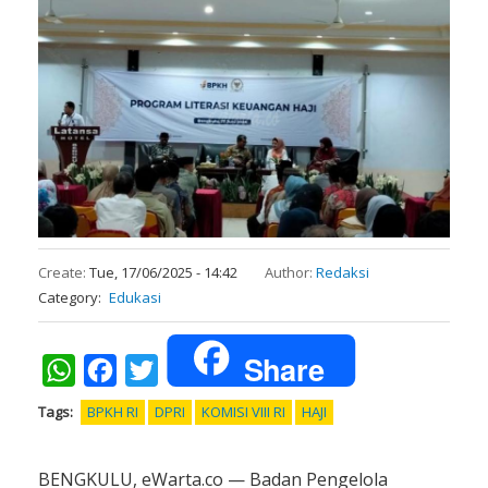
Create:
Tue, 17/06/2025 - 14:42
Author:
Redaksi
Category
Edukasi
Share
WhatsApp
Facebook
Twitter
Tags
BPKH RI
DPRI
KOMISI VIII RI
HAJI
BENGKULU, eWarta.co — Badan Pengelola