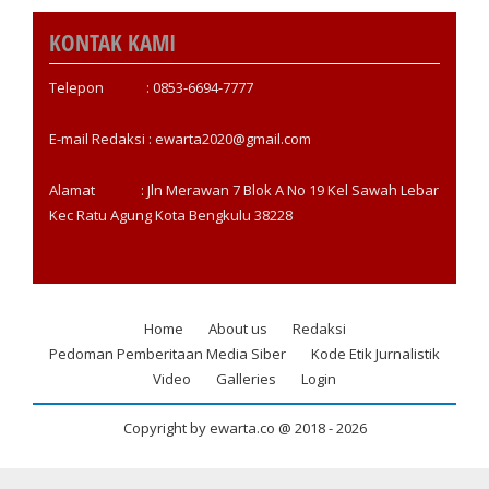
KONTAK KAMI
Telepon : 0853-6694-7777
E-mail Redaksi : ewarta2020@gmail.com
Alamat : Jln Merawan 7 Blok A No 19 Kel Sawah Lebar
Kec Ratu Agung Kota Bengkulu 38228
Home
About us
Redaksi
Footer
Pedoman Pemberitaan Media Siber
Kode Etik Jurnalistik
menu
Video
Galleries
Login
Copyright by ewarta.co @ 2018 -
2026