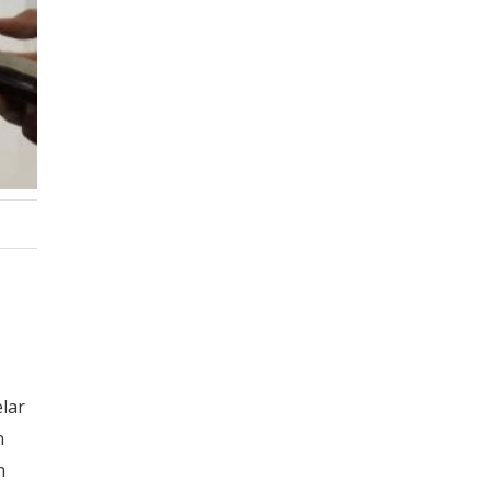
lar
n
n