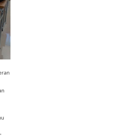
eran
an
mu
"