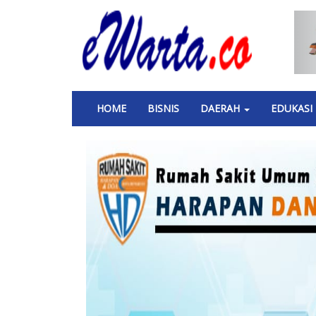
Skip
to
main
content
Main
HOME
BISNIS
DAERAH
EDUKASI
navigation