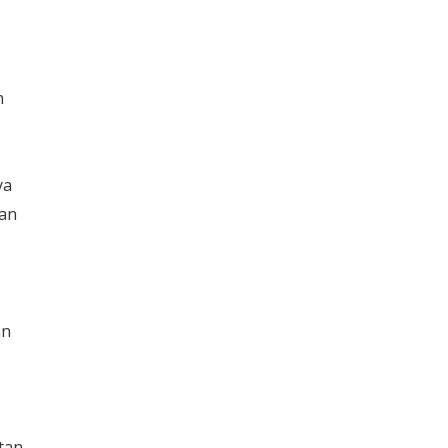
n
ya
kan
an
tan