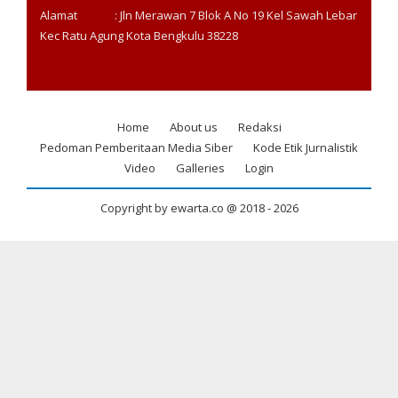
Alamat : Jln Merawan 7 Blok A No 19 Kel Sawah Lebar
Kec Ratu Agung Kota Bengkulu 38228
Home
About us
Redaksi
Footer
Pedoman Pemberitaan Media Siber
Kode Etik Jurnalistik
menu
Video
Galleries
Login
Copyright by ewarta.co @ 2018 -
2026