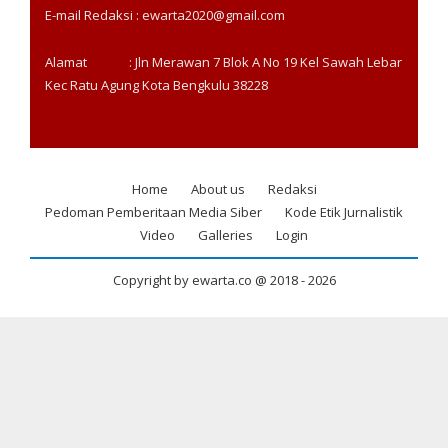
E-mail Redaksi : ewarta2020@gmail.com
Alamat : Jln Merawan 7 Blok A No 19 Kel Sawah Lebar
Kec Ratu Agung Kota Bengkulu 38228
Home
About us
Redaksi
Footer
Pedoman Pemberitaan Media Siber
Kode Etik Jurnalistik
menu
Video
Galleries
Login
Copyright by ewarta.co @ 2018 -
2026