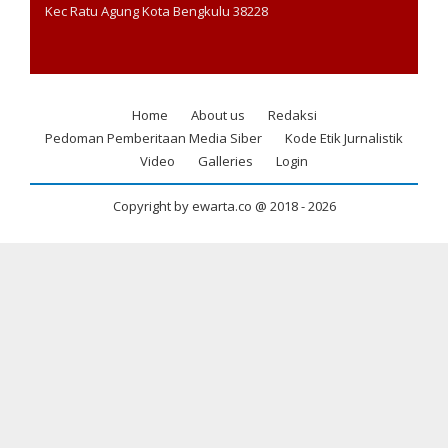
Kec Ratu Agung Kota Bengkulu 38228
Home
About us
Redaksi
Footer
Pedoman Pemberitaan Media Siber
Kode Etik Jurnalistik
menu
Video
Galleries
Login
Copyright by ewarta.co @ 2018 -
2026