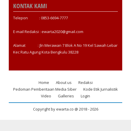
KONTAK KAMI
Telepon : 0853-6694-7777
E-mail Redaksi : ewarta2020@gmail.com
Alamat : Jln Merawan 7 Blok A No 19 Kel Sawah Lebar
Kec Ratu Agung Kota Bengkulu 38228
Home
About us
Redaksi
Footer
Pedoman Pemberitaan Media Siber
Kode Etik Jurnalistik
menu
Video
Galleries
Login
Copyright by ewarta.co @ 2018 -
2026