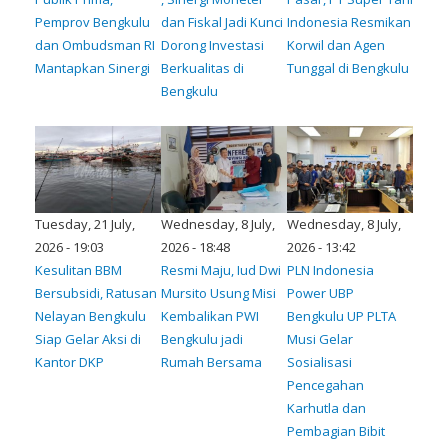
Pemprov Bengkulu
dan Fiskal Jadi Kunci
Indonesia Resmikan
dan Ombudsman RI
Dorong Investasi
Korwil dan Agen
Mantapkan Sinergi
Berkualitas di
Tunggal di Bengkulu
Bengkulu
Tuesday, 21 July,
Wednesday, 8 July,
Wednesday, 8 July,
2026 - 19:03
2026 - 18:48
2026 - 13:42
Kesulitan BBM
Resmi Maju, Iud Dwi
PLN Indonesia
Bersubsidi, Ratusan
Mursito Usung Misi
Power UBP
Nelayan Bengkulu
Kembalikan PWI
Bengkulu UP PLTA
Siap Gelar Aksi di
Bengkulu jadi
Musi Gelar
Kantor DKP
Rumah Bersama
Sosialisasi
Pencegahan
Karhutla dan
Pembagian Bibit