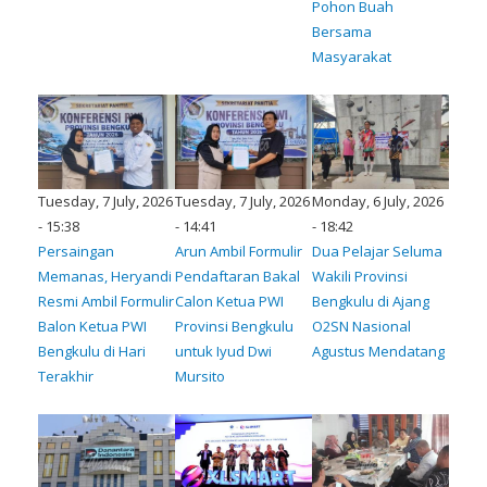
Pohon Buah
Bersama
Masyarakat
Tuesday, 7 July, 2026
Tuesday, 7 July, 2026
Monday, 6 July, 2026
- 15:38
- 14:41
- 18:42
Persaingan
Arun Ambil Formulir
Dua Pelajar Seluma
Memanas, Heryandi
Pendaftaran Bakal
Wakili Provinsi
Resmi Ambil Formulir
Calon Ketua PWI
Bengkulu di Ajang
Balon Ketua PWI
Provinsi Bengkulu
O2SN Nasional
Bengkulu di Hari
untuk Iyud Dwi
Agustus Mendatang
Terakhir
Mursito