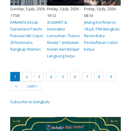
Sunday, 5 July, 2026 -
Friday, 3 July, 2026 -
Friday, 3 July, 2026 -
17:58
19:12
08:14
KAMAKSI Desak
XLSMART &
Jelang Konferprov
Danantara Patuhi
Kemnaker
18 Juli, PWI Bengkulu
Putusan MK Copot
Luncurkan "Future
Resmi Buka
30 Komisaris
Ready": Jembatan
Pendaftaran Calon
Rangkap Wamen
Instan dari Belajar
Ketua
Langsung Kerja
Pagination
Current
1
Page
2
Page
3
Page
4
Page
5
Page
6
Page
7
Page
8
Page
9
page
Next
››
Last
Last »
page
page
Subscribe to bengkulu