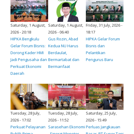
Saturday, 1 August,
Saturday, 1 August,
Friday, 31 July, 2026 -
2026 - 20:18
2026 - 06:40
18:17
HIPKA Bengkulu
Gus Rozin, Abad
HIPKA Gelar Forum
Gelar Forum Bisnis:
Kedua NU Harus
Bisnis dan
Dorong Kader HMI
Berdaulat,
Pelantikan
Jadi Pengusaha dan
Bermartabat dan
Pengurus Baru
Perkuat Ekonomi
Bermanfaat
Daerah
Tuesday, 28 July,
Tuesday, 28 July,
Saturday, 25 July,
2026 - 17:02
2026 - 11:52
2026 - 15:49
Perkuat Pelayanan
Sarasehan Ekonomi
Perluas Jangkauan
Publik Prima,
, Sinergi Moneter
Pasar, PT Super Tani