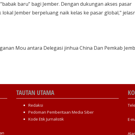
a "babak baru" bagi Jember. Dengan dukungan akses pasar
 lokal Jember berpeluang naik kelas ke pasar global," jelas
nganan Mou antara Delegasi jinhua China Dan Pemkab Jemb
TAUTAN UTAMA
KO
Redaksi
Tel
Pedoman Pemberitaan Media Siber
Kode Etik Jurnalistik
E-m
an
Ala