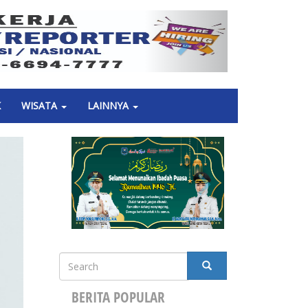
Next
K
WISATA
LAINNYA
Search
SEARCH
BERITA POPULAR