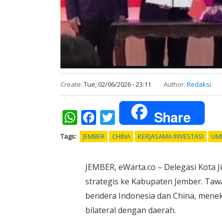
Create:
Tue, 02/06/2026 - 23:11
Author:
Redaksi
Share
WhatsApp
Facebook
Twitter
Tags
JEMBER
CHINA
KERJASAMA INVESTASI
UM
JEMBER, eWarta.co – Delegasi Kota J
strategis ke Kabupaten Jember. Tawa
bendera Indonesia dan China, men
bilateral dengan daerah.