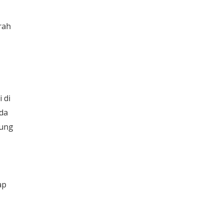
rah
 di
da
dung
ap