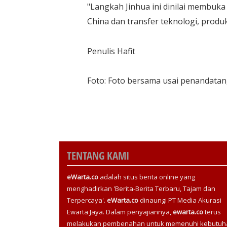
"Langkah Jinhua ini dinilai membuk
China dan transfer teknologi, produk
Penulis Hafit
Foto: Foto bersama usai penandata
TENTANG KAMI
eWarta.co
adalah situs berita online yang
menghadirkan 'Berita-Berita Terbaru, Tajam dan
Terpercaya'.
eWarta.co
dinaungi PT Media Akurasi
Ewarta Jaya. Dalam penyajiannya,
ewarta.co
terus
melakukan pembenahan untuk memenuhi kebutuh