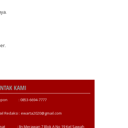
nya.
er.
NTAK KAMI
epon : 0853-6694-7777
ail Redaksi : ewarta2020@gmail.com
mat : Jln Merawan 7 Blok A No 19 Kel Sawah