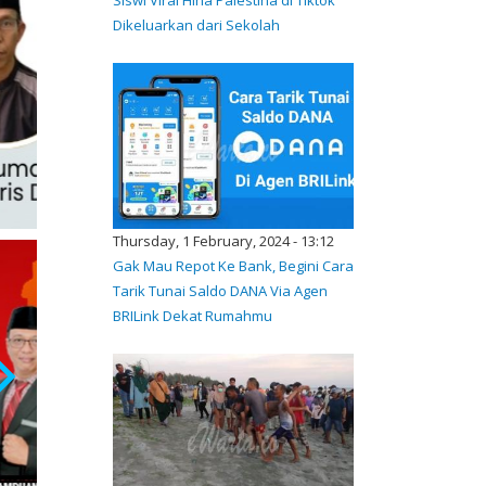
Dikeluarkan dari Sekolah
Thursday, 1 February, 2024 - 13:12
Gak Mau Repot Ke Bank, Begini Cara
Tarik Tunai Saldo DANA Via Agen
BRILink Dekat Rumahmu