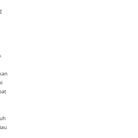
g
.
tkan
i
pat
ruh
iau