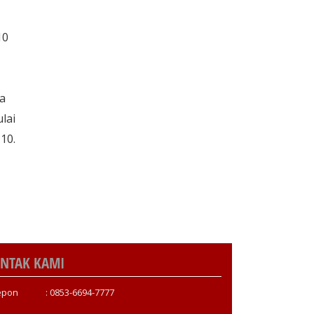
10
a
lai
10.
NTAK KAMI
epon : 0853-6694-7777