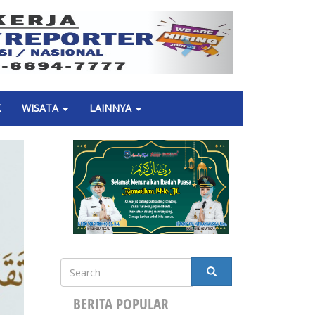
Next
K
WISATA
LAINNYA
Search
SEARCH
BERITA POPULAR