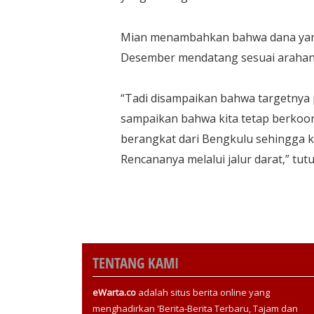
Mian menambahkan bahwa dana yang 
Desember mendatang sesuai arahan
“Tadi disampaikan bahwa targetnya
sampaikan bahwa kita tetap berkoor
berangkat dari Bengkulu sehingga ke
Rencananya melalui jalur darat,” tutu
TENTANG KAMI
eWarta.co
adalah situs berita online yang
menghadirkan 'Berita-Berita Terbaru, Tajam dan