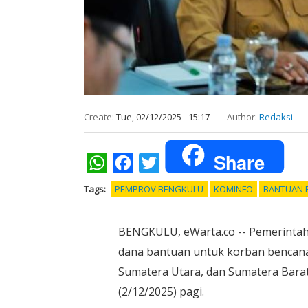
Create:
Tue, 02/12/2025 - 15:17
Author:
Redaksi
Share
WhatsApp
Facebook
Twitter
Tags
PEMPROV BENGKULU
KOMINFO
BANTUAN 
BENGKULU, eWarta.co -- Pemerintah
dana bantuan untuk korban bencana 
Sumatera Utara, dan Sumatera Bara
(2/12/2025) pagi.