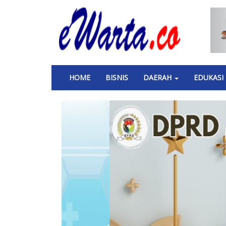
Skip
to
main
content
Main
HOME
BISNIS
DAERAH
EDUKASI
navigation