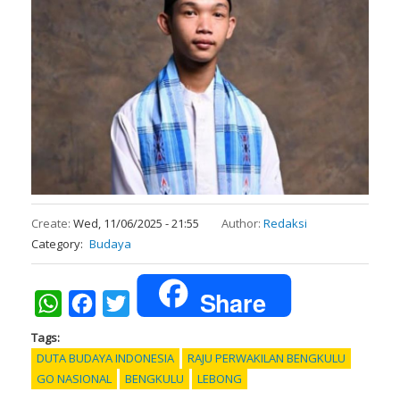
Create:
Wed, 11/06/2025 - 21:55
Author:
Redaksi
Category
Budaya
Share
WhatsApp
Facebook
Twitter
Tags
DUTA BUDAYA INDONESIA
RAJU PERWAKILAN BENGKULU
GO NASIONAL
BENGKULU
LEBONG