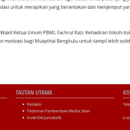
lidasi untuk merapikan yang berantakan dan menjemput ya
leh Wakil Ketua Umum PBMI, Fachrul Razi. Kehadiran tokoh-to
an motivasi bagi Muaythai Bengkulu untuk tampil lebih soli
TAUTAN UTAMA
KO
Redaksi
Tel
Pedoman Pemberitaan Media Siber
Kode Etik Jurnalistik
E-m