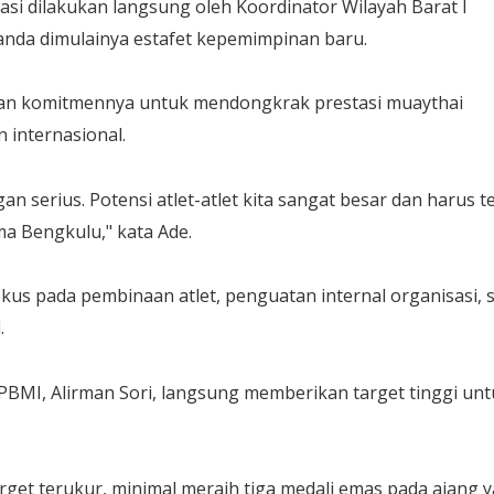
si dilakukan langsung oleh Koordinator Wilayah Barat I
anda dimulainya estafet kepemimpinan baru.
skan komitmennya untuk mendongkrak prestasi muaythai
 internasional.
an serius. Potensi atlet-atlet kita sangat besar dan harus t
a Bengkulu," kata Ade.
us pada pembinaan atlet, penguatan internal organisasi, 
.
si PBMI, Alirman Sori, langsung memberikan target tinggi un
rget terukur, minimal meraih tiga medali emas pada ajang 