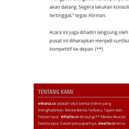
akan datang. Segera lakukan konso
tertinggal," tegas Alirman.
​Acara ini juga dihadiri langsung o
pusat ini diharapkan menjadi suntik
kompetitif ke depan. (**)
TENTANG KAMI
eWarta.co
adalah situs berita online yang
menghadirkan 'Berita-Berita Terbaru, Tajam dan
Terpercaya'.
eWarta.co
dinaungi PT Media Akurasi
Ewarta Jaya. Dalam penyajiannya,
ewarta.co
terus