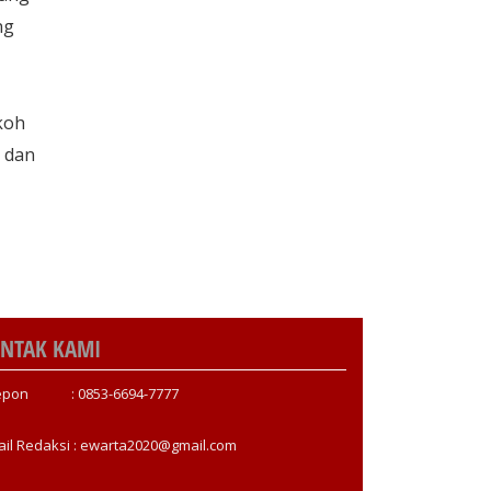
ng
koh
d dan
NTAK KAMI
epon : 0853-6694-7777
ail Redaksi : ewarta2020@gmail.com