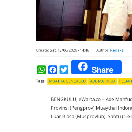
Create:
Sat, 13/06/2026 - 14:46
Author:
Redaksi
Share
WhatsApp
Facebook
Twitter
Tags
MUATHAI BENGKULU
ADE MAHMUD
PELAN
BENGKULU, eWarta.co – Ade Mahfud r
Provinsi (Pengprov) Muaythai Indon
Luar Biasa (Musprovlub), Sabtu (13/