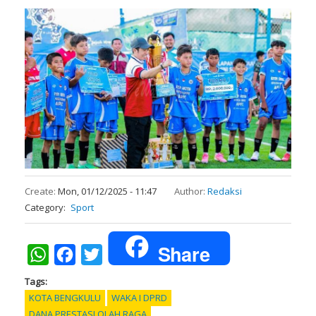
Create:
Mon, 01/12/2025 - 11:47
Author:
Redaksi
Category
Sport
Share
WhatsApp
Facebook
Twitter
Tags
KOTA BENGKULU
WAKA I DPRD
DANA PRESTASI OLAH RAGA