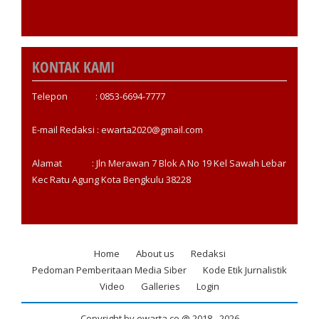
KONTAK KAMI
Telepon : 0853-6694-7777
E-mail Redaksi : ewarta2020@gmail.com
Alamat : Jln Merawan 7 Blok A No 19 Kel Sawah Lebar
Kec Ratu Agung Kota Bengkulu 38228
Home
About us
Redaksi
Footer
Pedoman Pemberitaan Media Siber
Kode Etik Jurnalistik
menu
Video
Galleries
Login
Copyright by ewarta.co @ 2018 -
2026