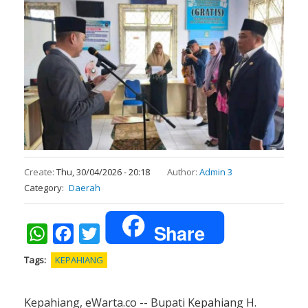
Create:
Thu, 30/04/2026 - 20:18
Author:
Admin 3
Category
Daerah
Share
WhatsApp
Facebook
Twitter
Tags
KEPAHIANG
Kepahiang, eWarta.co -- Bupati Kepahiang H.