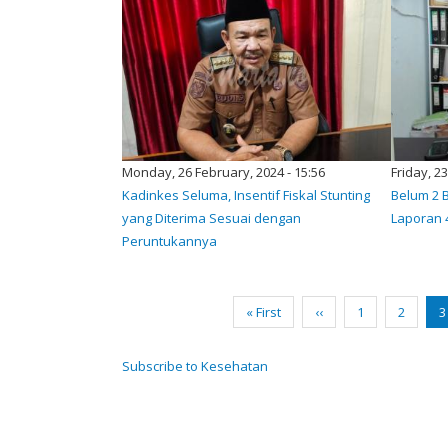
Monday, 26 February, 2024 - 15:56
Friday, 2
Kadinkes Seluma, Insentif Fiskal Stunting
Belum 2 
yang Diterima Sesuai dengan
Laporan 
Peruntukannya
Pagination
First
« First
Previous
‹‹
Page
1
Page
2
C
3
page
page
p
Subscribe to Kesehatan