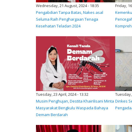
Wednesday, 21 August, 2024 - 18:35
Friday, 1
Pengabdian Tanpa Batas, Nakes asal
Kemenkum
Seluma Raih Penghargaan Tenaga
Pencegah
Kesehatan Teladan 2024
Komprehe
Tuesday, 23 April, 2024 - 13:32
Tuesday, 
Musim Penghujan, Destita Khairilisani Minta
Dinkes S
Masyarakat Bengkulu Waspada Bahaya
Pengada
Demam Berdarah