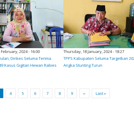
3 February, 2024 - 16:00
Thursday, 18 January, 2024 - 18:27
Bulan, Dinkes Seluma Terima
TPPS Kabupaten Seluma Targetkan 20
49 Kasus Gigitan Hewan Rabies
Angka Stunting Turun
urrent
Page
4
Page
5
Page
6
Page
7
Page
8
Page
9
Next
››
Last
Last »
age
page
page