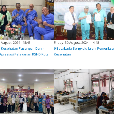
0 August, 2024 - 15:43
Friday, 30 August, 2024 - 14:48
es Kesehatan Pasangan Dani -
9 Bacakada Bengkulu Jalani Pemeriks
Apresiasi Pelayanan RSHD Kota
Kesehatan
u