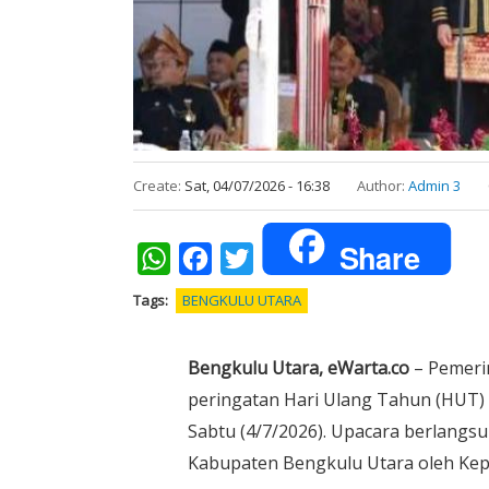
Create:
Sat, 04/07/2026 - 16:38
Author:
Admin 3
Share
WhatsApp
Facebook
Twitter
Tags
BENGKULU UTARA
Bengkulu Utara, eWarta.co
– Pemeri
peringatan Hari Ulang Tahun (HUT) 
Sabtu (4/7/2026). Upacara berlangs
Kabupaten Bengkulu Utara oleh Kepal