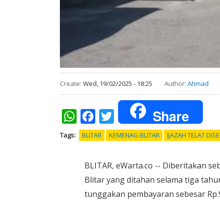
Create:
Wed, 19/02/2025 - 18:25
Author:
Ahmad
Share
WhatsApp
Facebook
Twitter
Tags
BLITAR
KEMENAG BLITAR
IJAZAH TELAT DI
BLITAR, eWarta.co -- Diberitakan s
Blitar yang ditahan selama tiga tahu
tunggakan pembayaran sebesar Rp.9