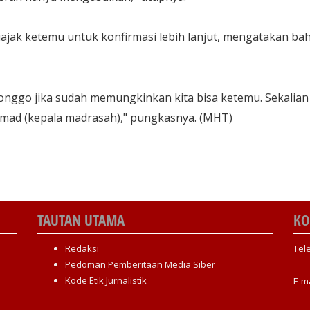
iajak ketemu untuk konfirmasi lebih lanjut, mengatakan ba
 monggo jika sudah memungkinkan kita bisa ketemu. Sekalian
amad (kepala madrasah)," pungkasnya. (MHT)
TAUTAN UTAMA
KO
Redaksi
Tel
Pedoman Pemberitaan Media Siber
Kode Etik Jurnalistik
E-m