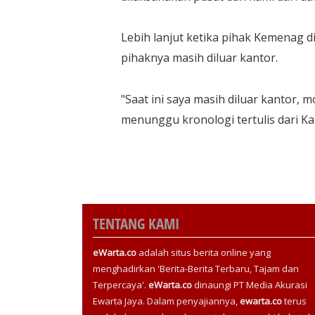
Lebih lanjut ketika pihak Kemenag d
pihaknya masih diluar kantor.
"Saat ini saya masih diluar kantor,
menunggu kronologi tertulis dari K
TENTANG KAMI
eWarta.co
adalah situs berita online yang
menghadirkan 'Berita-Berita Terbaru, Tajam dan
Terpercaya'.
eWarta.co
dinaungi PT Media Akurasi
Ewarta Jaya. Dalam penyajiannya,
ewarta.co
terus