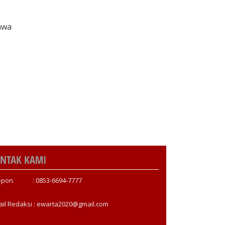
hwa
NTAK KAMI
epon : 0853-6694-7777
ail Redaksi : ewarta2020@gmail.com