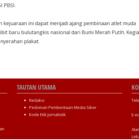
I PBSI.
 kejuaraan ini dapat menjadi ajang pembinaan atlet muda
bit baru bulutangkis nasional dari Bumi Merah Putih. Kegi
nyerahan plakat.
TAUTAN UTAMA
KO
Redaksi
Tel
Pedoman Pemberitaan Media Siber
Kode Etik Jurnalistik
E-m
an
Ala
Leb