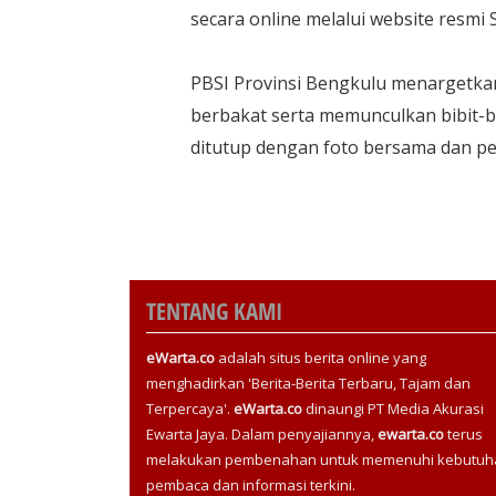
secara online melalui website resmi S
PBSI Provinsi Bengkulu menargetkan
berbakat serta memunculkan bibit-bi
ditutup dengan foto bersama dan pe
TENTANG KAMI
eWarta.co
adalah situs berita online yang
menghadirkan 'Berita-Berita Terbaru, Tajam dan
Terpercaya'.
eWarta.co
dinaungi PT Media Akurasi
Ewarta Jaya. Dalam penyajiannya,
ewarta.co
terus
melakukan pembenahan untuk memenuhi kebutuh
pembaca dan informasi terkini.