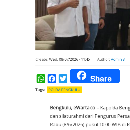
Create:
Wed, 08/07/2026 - 11:45
Author:
Admin 3
Share
WhatsApp
Facebook
Twitter
Tags
POLDA BENGKULU
Bengkulu, eWarta.co
– Kapolda Bengk
dan silaturahmi dari Pengurus Persa
Rabu (8/6/2026) pukul 10.00 WIB di