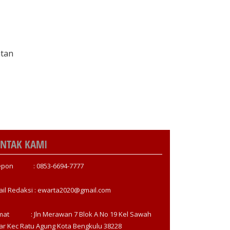
atan
NTAK KAMI
epon : 0853-6694-7777
ail Redaksi : ewarta2020@gmail.com
mat : Jln Merawan 7 Blok A No 19 Kel Sawah
ar Kec Ratu Agung Kota Bengkulu 38228