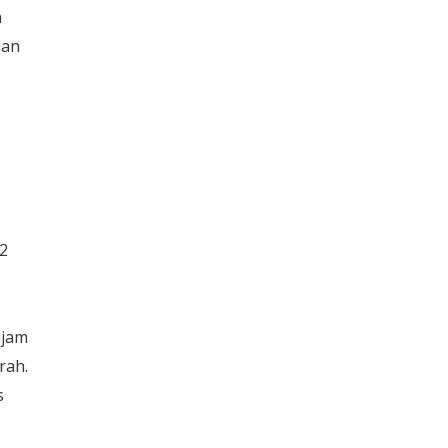
h
dan
02
ajam
rah.
s