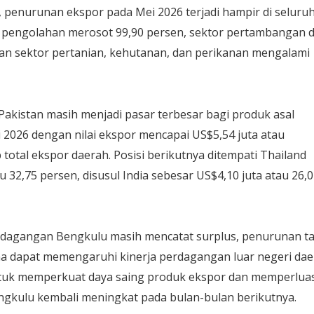
, penurunan ekspor pada Mei 2026 terjadi hampir di seluru
ri pengolahan merosot 99,90 persen, sektor pertambangan 
kan sektor pertanian, kehutanan, dan perikanan mengalami
Pakistan masih menjadi pasar terbesar bagi produk asal
 2026 dengan nilai ekspor mencapai US$5,54 juta atau
total ekspor daerah. Posisi berikutnya ditempati Thailand
u 32,75 persen, disusul India sebesar US$4,10 juta atau 26,
erdagangan Bengkulu masih mencatat surplus, penurunan t
ena dapat memengaruhi kinerja perdagangan luar negeri dae
untuk memperkuat daya saing produk ekspor dan memperlua
engkulu kembali meningkat pada bulan-bulan berikutnya.