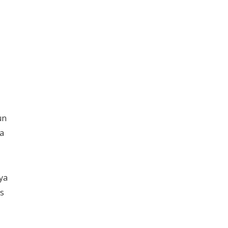
un
ka
ya
as