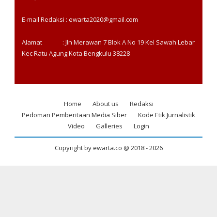
E-mail Redaksi : ewarta2020@gmail.com
Alamat : Jln Merawan 7 Blok A No 19 Kel Sawah Lebar
Kec Ratu Agung Kota Bengkulu 38228
Home
About us
Redaksi
Footer
Pedoman Pemberitaan Media Siber
Kode Etik Jurnalistik
menu
Video
Galleries
Login
Copyright by ewarta.co @ 2018 -
2026