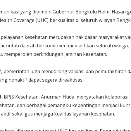
omunikasi yang dipimpin Gubernur Bengkulu Helmi Hasan 
alth Coverage (UHC) berkualitas di seluruh wilayah Bengk
pelayanan kesehatan merupakan hak dasar masyarakat ya
pemerintah daerah berkomitmen memastikan seluruh warga,
, memperoleh perlindungan jaminan kesehatan.
f, pemerintah juga mendorong validasi dan pemutakhiran d
ng nonaktif dapat segera direaktivasi.
yah BPJS Kesehatan, Anurman Huda, menyatakan kolaborasi
sehatan, dan berbagai pemangku kepentingan menjadi kunc
ktif sekaligus menjaga kualitas layanan kesehatan.
 sektor, diharapkan target UHC berkualitas di Bengkulu dap