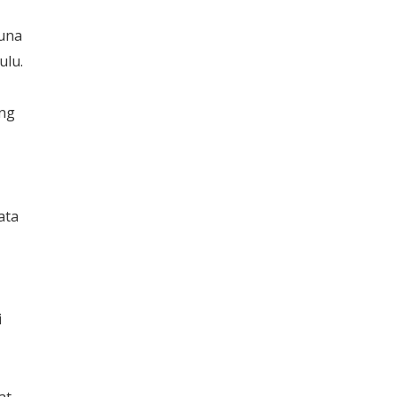
guna
ulu.
ng
ata
i
at