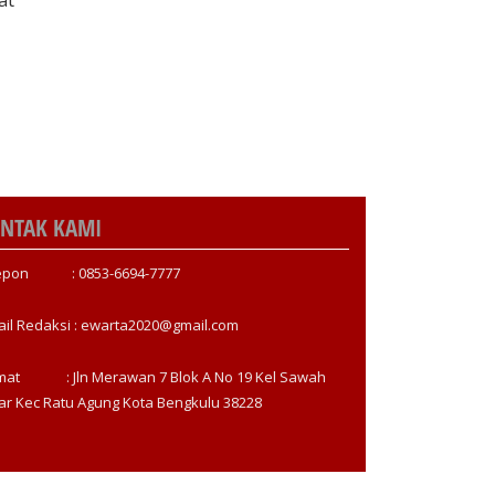
NTAK KAMI
epon : 0853-6694-7777
ail Redaksi : ewarta2020@gmail.com
mat : Jln Merawan 7 Blok A No 19 Kel Sawah
ar Kec Ratu Agung Kota Bengkulu 38228