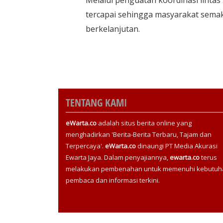
tercapai sehingga masyarakat sema
berkelanjutan.
TENTANG KAMI
eWarta.co
adalah situs berita online yang
menghadirkan 'Berita-Berita Terbaru, Tajam dan
Terpercaya'.
eWarta.co
dinaungi PT Media Akurasi
Ewarta Jaya. Dalam penyajiannya,
ewarta.co
terus
melakukan pembenahan untuk memenuhi kebutuh
pembaca dan informasi terkini.