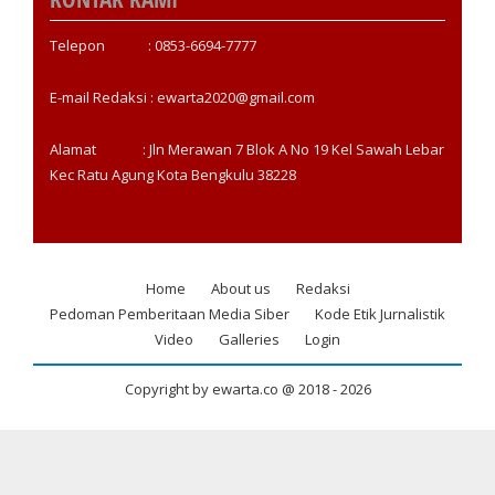
Telepon : 0853-6694-7777
E-mail Redaksi : ewarta2020@gmail.com
Alamat : Jln Merawan 7 Blok A No 19 Kel Sawah Lebar
Kec Ratu Agung Kota Bengkulu 38228
Home
About us
Redaksi
Footer
Pedoman Pemberitaan Media Siber
Kode Etik Jurnalistik
menu
Video
Galleries
Login
Copyright by ewarta.co @ 2018 -
2026