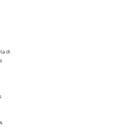
ta di
e
n
s
A