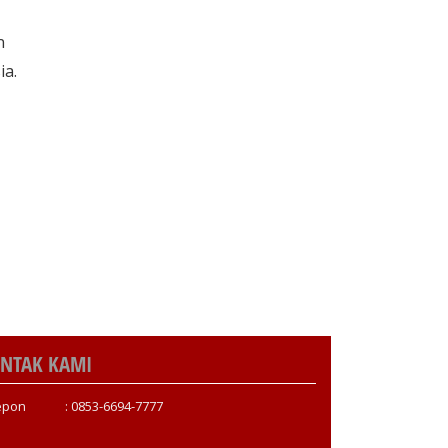
n
ia.
NTAK KAMI
epon : 0853-6694-7777