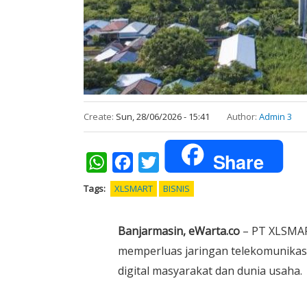
Create:
Sun, 28/06/2026 - 15:41
Author:
Admin 3
Share
WhatsApp
Facebook
Twitter
Tags
XLSMART
BISNIS
Banjarmasin, eWarta.co
– PT XLSMAR
memperluas jaringan telekomunika
digital masyarakat dan dunia usaha.