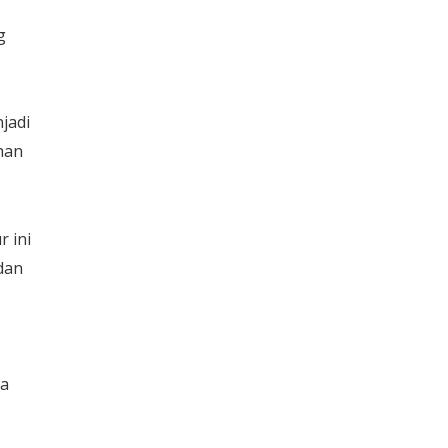
g
jadi
han
 ini
dan
ta