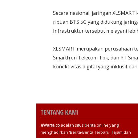
Secara nasional, jaringan XLSMART k
ribuan BTS 5G yang didukung jaringa
Infrastruktur tersebut melayani lebi
XLSMART merupakan perusahaan tel
Smartfren Telecom Tbk, dan PT Sm
konektivitas digital yang inklusif da
TENTANG KAMI
eWarta.co
adalah situs berita online yang
menghadirkan 'Berita-Berita Terbaru, Tajam dan