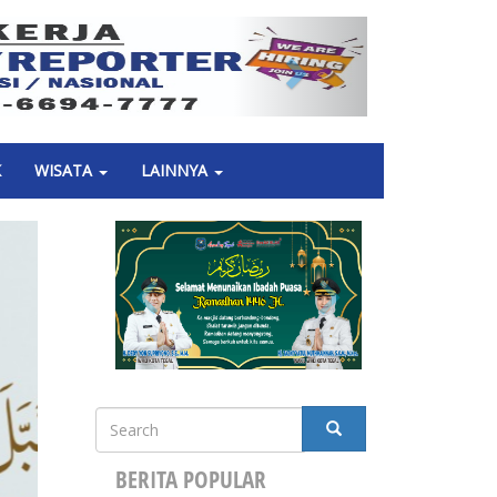
Next
K
WISATA
LAINNYA
Search
SEARCH
BERITA POPULAR