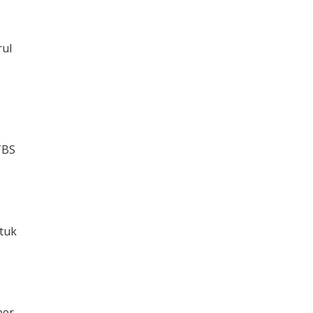
rul
TBS
tuk
ber