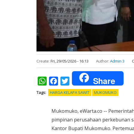
Create:
Fri, 29/05/2026 - 16:13
Author:
Admin 3
C
Share
WhatsApp
Facebook
Twitter
Tags
HARGA KELAPA SAWIT
MUKOMUKO
Mukomuko, eWarta.co -- Pemerintah
pimpinan perusahaan perkebunan sa
Kantor Bupati Mukomuko. Pertemua