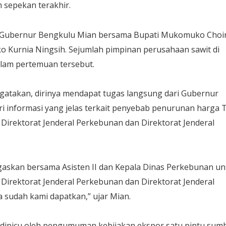
m sepekan terakhir.
l Gubernur Bengkulu Mian bersama Bupati Mukomuko Choi
ko Kurnia Ningsih. Sejumlah pimpinan perusahaan sawit di
lam pertemuan tersebut.
atakan, dirinya mendapat tugas langsung dari Gubernur
 informasi yang jelas terkait penyebab penurunan harga 
 Direktorat Jenderal Perkebunan dan Direktorat Jenderal
gaskan bersama Asisten II dan Kepala Dinas Perkebunan un
 Direktorat Jenderal Perkebunan dan Direktorat Jenderal
 sudah kami dapatkan,” ujar Mian.
 dipicu oleh pengumuman kebijakan ekspor satu pintu sum