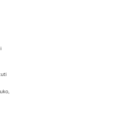
i
uti
uko,