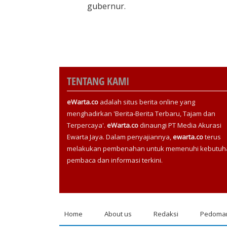
gubernur.
TENTANG KAMI
eWarta.co
adalah situs berita online yang
menghadirkan 'Berita-Berita Terbaru, Tajam dan
Terpercaya'.
eWarta.co
dinaungi PT Media Akurasi
Ewarta Jaya. Dalam penyajiannya,
ewarta.co
terus
melakukan pembenahan untuk memenuhi kebutuh
pembaca dan informasi terkini.
Home
About us
Redaksi
Pedoman
Footer