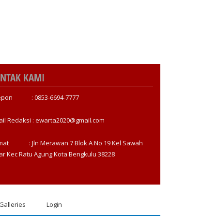
NTAK KAMI
epon : 0853-6694-7777
ail Redaksi : ewarta2020@gmail.com
mat : Jln Merawan 7 Blok A No 19 Kel Sawah
ar Kec Ratu Agung Kota Bengkulu 38228
Galleries
Login