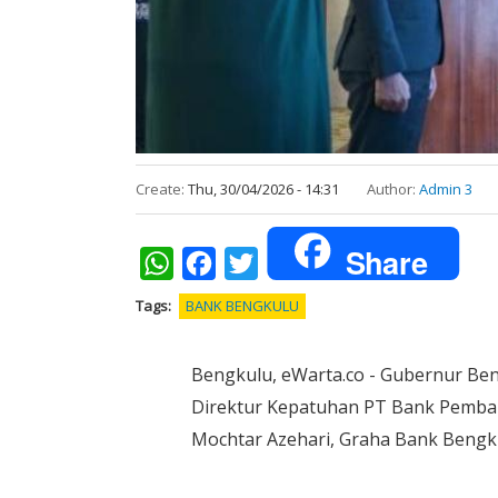
Create:
Thu, 30/04/2026 - 14:31
Author:
Admin 3
Share
WhatsApp
Facebook
Twitter
Tags
BANK BENGKULU
Bengkulu, eWarta.co - Gubernur Be
Direktur Kepatuhan PT Bank Pemban
Mochtar Azehari, Graha Bank Bengkul