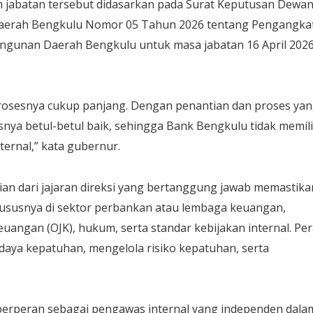
 jabatan tersebut didasarkan pada Surat Keputusan Dewa
aerah Bengkulu Nomor 05 Tahun 2026 tentang Pengangka
gunan Daerah Bengkulu untuk masa jabatan 16 April 202
prosesnya cukup panjang. Dengan penantian dan proses ya
asnya betul-betul baik, sehingga Bank Bengkulu tidak memili
ternal,” kata gubernur.
an dari jajaran direksi yang bertanggung jawab memastika
hususnya di sektor perbankan atau lembaga keuangan,
uangan (OJK), hukum, serta standar kebijakan internal. Pe
udaya kepatuhan, mengelola risiko kepatuhan, serta
a berperan sebagai pengawas internal yang independen dala