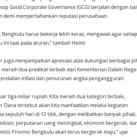
insip Good Corporate Governance (GCG) berjalan dengan bai
an demi mempertahankan reputasi perusahaan.
 Bengkulu harus bekerja lebih keras, mengawal agar setia
 ini taat pada aturan,” tambah Helmi.
r juga menyampaikan apresiasi atas dukungan berbagai pi
 meraih dua predikat terbaik dari Kementerian Dalam Neger
gendalian inflasi dan penurunan angka pengangguran.
r tiga miliar rupiah. Kita meraih dua kategori terbaik,
h. Dana tersebut akan kita manfaatkan melalui kegiatan
 sepuluh hari di 12 titik, dengan melibatkan banyak pihak,
kian, perputaran uang meningkat, ekonomi bergerak, da
imistis Provinsi Bengkulu akan terus bergerak maju,” ujar