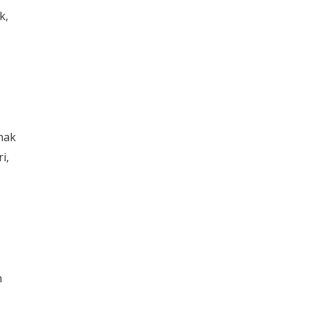
k,
p
hak
i,
n