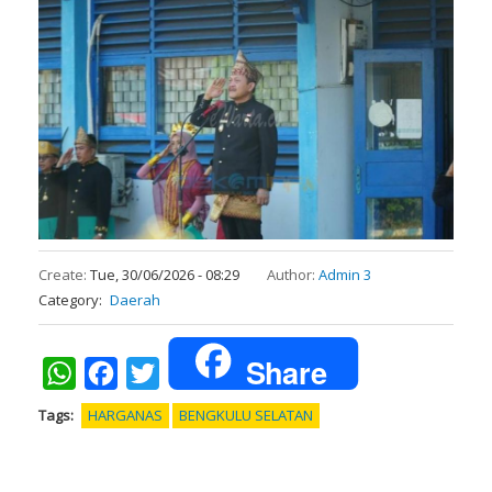
Create:
Tue, 30/06/2026 - 08:29
Author:
Admin 3
Category
Daerah
Share
WhatsApp
Facebook
Twitter
Tags
HARGANAS
BENGKULU SELATAN