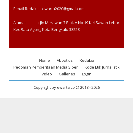
E-mail Redaksi : ewarta2020@gmail.com
Alamat : Jln Merawan 7 Blok A No 19 Kel Sawah Lebar
Kec Ratu Agung Kota Bengkulu 38228
Home
About us
Redaksi
Footer
Pedoman Pemberitaan Media Siber
Kode Etik Jurnalistik
menu
Video
Galleries
Login
Copyright by ewarta.co @ 2018 -
2026