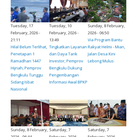
Tuesday, 17
Tuesday, 10
Sunday, 8 February,
February, 2026 -
February, 2026 -
2026 - 06:50
21:11
13:49
Via Program Bantu
Hilal Belum Terlihat,
Tingkatkan Layanan
Rakyat Helmi - Mian,
Penetapan 1
dan Daya Tarik
Jalan Desa Kini
Ramadhan 1447
Investor, Pemprov
Lebong Mulus
Hijriah, Pemprov
Bengkulu Dukung
Bengkulu Tunggu
Pengembangan
Sidang Isbat
Informasi Awal BPKP
Nasional
Sunday, 8 February,
Saturday, 7
Saturday, 7
2026 - 06:44
February, 2026 -
February, 2026 -