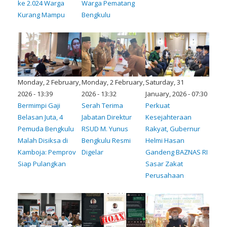
ke 2.024 Warga
Warga Pematang
Kurang Mampu
Bengkulu
Monday, 2 February,
Monday, 2 February,
Saturday, 31
2026 - 13:39
2026 - 13:32
January, 2026 - 07:30
Bermimpi Gaji
Serah Terima
Perkuat
Belasan Juta, 4
Jabatan Direktur
Kesejahteraan
Pemuda Bengkulu
RSUD M. Yunus
Rakyat, Gubernur
Malah Disiksa di
Bengkulu Resmi
Helmi Hasan
Kamboja: Pemprov
Digelar
Gandeng BAZNAS RI
Siap Pulangkan
Sasar Zakat
Perusahaan