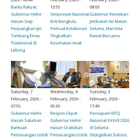
Bantu Rakyat,
13:55
08:03
Gubernur Helmi
Simposium Nasional
Gubernur Resmikan
Hasan Siap
IDAI Bengkulu
Jembatan Air Matan
Perjuangkan Ijin
Perkuat Kolaborasi
Seluma, Mari Kita
Tambang Emas
Tingkatkan
Rawat Bersama
Tradisional di
Kesehatan Anak
Lebong
Saturday, 7
Wednesday, 4
Tuesday, 3
February, 2026 -
February, 2026 -
February, 2026 -
07:55
05:30
17:49
Gubernur Helmi
Respon Cepat
Persiapam MTQ
Hasan Salurkan
Gubernur Helmi
Nasional XXXVII 2026
Bantuan
Hasan Gratiskan
di Seluma
Pemasangan Listrik
Pemasangan Listrik
Ditargetkan Sukses