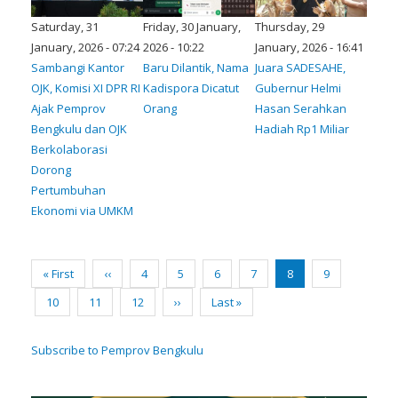
Saturday, 31
Friday, 30 January,
Thursday, 29
January, 2026 - 07:24
2026 - 10:22
January, 2026 - 16:41
Sambangi Kantor
Baru Dilantik, Nama
Juara SADESAHE,
OJK, Komisi XI DPR RI
Kadispora Dicatut
Gubernur Helmi
Ajak Pemprov
Orang
Hasan Serahkan
Bengkulu dan OJK
Hadiah Rp1 Miliar
Berkolaborasi
Dorong
Pertumbuhan
Ekonomi via UMKM
Pagination
First
« First
Previous
‹‹
Page
4
Page
5
Page
6
Page
7
Current
8
Page
9
page
page
page
Page
10
Page
11
Page
12
Next
››
Last
Last »
page
page
Subscribe to Pemprov Bengkulu