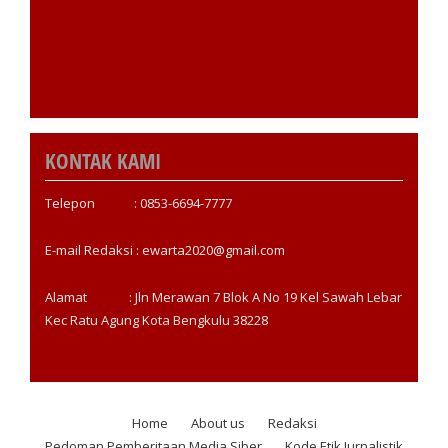
KONTAK KAMI
Telepon : 0853-6694-7777
E-mail Redaksi : ewarta2020@gmail.com
Alamat : Jln Merawan 7 Blok A No 19 Kel Sawah Lebar
Kec Ratu Agung Kota Bengkulu 38228
Home
About us
Redaksi
Footer
Pedoman Pemberitaan Media Siber
Kode Etik Jurnalistik