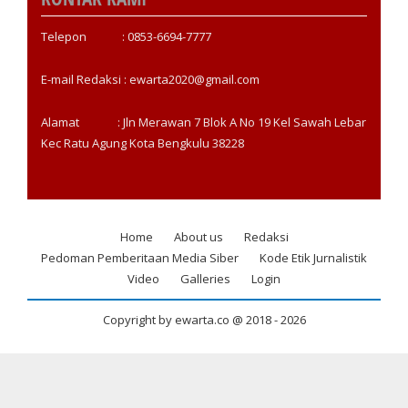
Telepon : 0853-6694-7777
E-mail Redaksi : ewarta2020@gmail.com
Alamat : Jln Merawan 7 Blok A No 19 Kel Sawah Lebar
Kec Ratu Agung Kota Bengkulu 38228
Home
About us
Redaksi
Footer
Pedoman Pemberitaan Media Siber
Kode Etik Jurnalistik
menu
Video
Galleries
Login
Copyright by ewarta.co @ 2018 -
2026