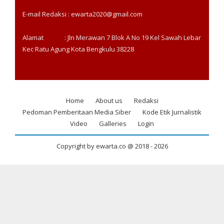
E-mail Redaksi : ewarta2020@gmail.com
Alamat : Jln Merawan 7 Blok A No 19 Kel Sawah Lebar
Kec Ratu Agung Kota Bengkulu 38228
Home
About us
Redaksi
Footer
Pedoman Pemberitaan Media Siber
Kode Etik Jurnalistik
menu
Video
Galleries
Login
Copyright by ewarta.co @ 2018 -
2026