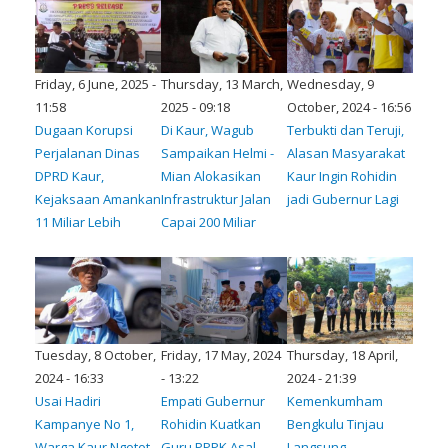
Friday, 6 June, 2025 -
Thursday, 13 March,
Wednesday, 9
11:58
2025 - 09:18
October, 2024 - 16:56
Dugaan Korupsi
Di Kaur, Wagub
Terbukti dan Teruji,
Perjalanan Dinas
Sampaikan Helmi -
Alasan Masyarakat
DPRD Kaur,
Mian Alokasikan
Kaur Ingin Rohidin
Kejaksaan Amankan
Infrastruktur Jalan
jadi Gubernur Lagi
11 Miliar Lebih
Capai 200 Miliar
Tuesday, 8 October,
Friday, 17 May, 2024
Thursday, 18 April,
2024 - 16:33
- 13:22
2024 - 21:39
Usai Hadiri
Empati Gubernur
Kemenkumham
Kampanye No 1,
Rohidin Kuatkan
Bengkulu Tinjau
Warga Kaur Ngotot
Guru PPPK Asal
Langsung