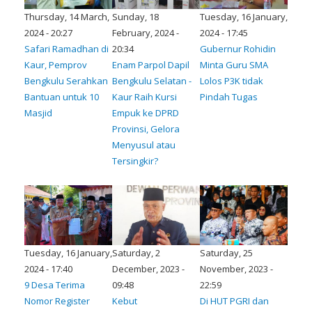
Thursday, 14 March,
Sunday, 18
Tuesday, 16 January,
2024 - 20:27
February, 2024 -
2024 - 17:45
Safari Ramadhan di
20:34
Gubernur Rohidin
Kaur, Pemprov
Enam Parpol Dapil
Minta Guru SMA
Bengkulu Serahkan
Bengkulu Selatan -
Lolos P3K tidak
Bantuan untuk 10
Kaur Raih Kursi
Pindah Tugas
Masjid
Empuk ke DPRD
Provinsi, Gelora
Menyusul atau
Tersingkir?
Tuesday, 16 January,
Saturday, 2
Saturday, 25
2024 - 17:40
December, 2023 -
November, 2023 -
9 Desa Terima
09:48
22:59
Nomor Register
Kebut
Di HUT PGRI dan