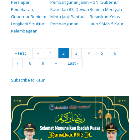
Persiapan
Pembangunan Jalan
HGN, Gubernur
Pemekaran,
Kaur dan BS, Dewan
Rohidin Mersyah
Gubernur Rohidin:
Minta Janji Pantau
Resmikan Kelas
Lengkapi Struktur
Pembangunan
Jauh SMAN 5 Kaur
Kelembagaan
Pagination
First
« First
Previous
‹‹
Page
1
Current
2
Page
3
Page
4
Page
5
Page
6
page
page
page
Page
7
Page
8
Page
9
Next
››
Last
Last »
page
page
Subscribe to Kaur