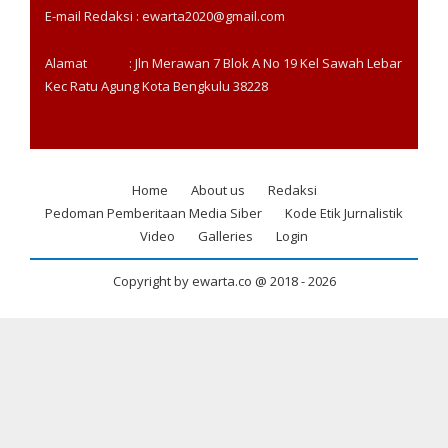
E-mail Redaksi : ewarta2020@gmail.com
Alamat : Jln Merawan 7 Blok A No 19 Kel Sawah Lebar
Kec Ratu Agung Kota Bengkulu 38228
Home
About us
Redaksi
Footer
Pedoman Pemberitaan Media Siber
Kode Etik Jurnalistik
menu
Video
Galleries
Login
Copyright by ewarta.co @ 2018 -
2026