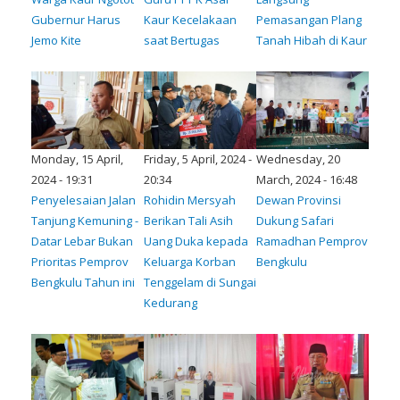
Gubernur Harus
Kaur Kecelakaan
Pemasangan Plang
Jemo Kite
saat Bertugas
Tanah Hibah di Kaur
Monday, 15 April,
Friday, 5 April, 2024 -
Wednesday, 20
2024 - 19:31
20:34
March, 2024 - 16:48
Penyelesaian Jalan
Rohidin Mersyah
Dewan Provinsi
Tanjung Kemuning -
Berikan Tali Asih
Dukung Safari
Datar Lebar Bukan
Uang Duka kepada
Ramadhan Pemprov
Prioritas Pemprov
Keluarga Korban
Bengkulu
Bengkulu Tahun ini
Tenggelam di Sungai
Kedurang