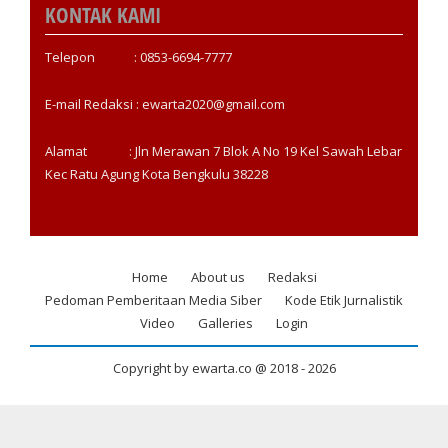
KONTAK KAMI
Telepon : 0853-6694-7777
E-mail Redaksi : ewarta2020@gmail.com
Alamat : Jln Merawan 7 Blok A No 19 Kel Sawah Lebar
Kec Ratu Agung Kota Bengkulu 38228
Home
About us
Redaksi
Footer
Pedoman Pemberitaan Media Siber
Kode Etik Jurnalistik
menu
Video
Galleries
Login
Copyright by ewarta.co @ 2018 -
2026