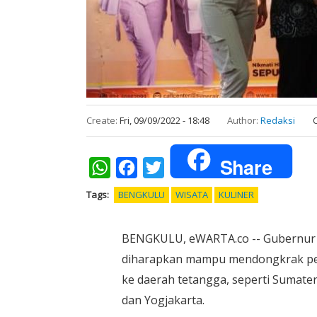
Create:
Fri, 09/09/2022 - 18:48
Author:
Redaksi
Share
WhatsApp
Facebook
Twitter
Tags
BENGKULU
WISATA
KULINER
BENGKULU, eWARTA.co -- Gubernur R
diharapkan mampu mendongkrak pere
ke daerah tetangga, seperti Sumater
dan Yogjakarta.