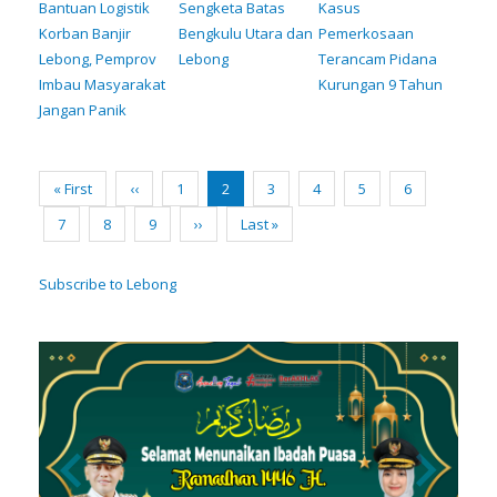
Bantuan Logistik
Sengketa Batas
Kasus
Korban Banjir
Bengkulu Utara dan
Pemerkosaan
Lebong, Pemprov
Lebong
Terancam Pidana
Imbau Masyarakat
Kurungan 9 Tahun
Jangan Panik
Pagination
First
« First
Previous
‹‹
Page
1
Current
2
Page
3
Page
4
Page
5
Page
6
page
page
page
Page
7
Page
8
Page
9
Next
››
Last
Last »
page
page
Subscribe to Lebong