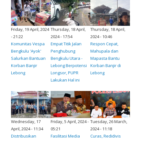
Friday, 19 April, 2024
Thursday, 18 April,
Thursday, 18 April,
- 21:22
2024 - 17:54
2024 - 10:46
Komunitas Vespa
Empat Titik Jalan
Respon Cepat,
Bengkulu 'Ayok'
Penghubung
Mahupala dan
Salurkan Bantuan
Bengkulu Utara -
Mapasta Bantu
Korban Banjir
Lebong Berpotensi
Korban Banjir di
Lebong
Longsor, PUPR
Lebong
Lakukan Hal ini
Wednesday, 17
Friday, 5 April, 2024 -
Tuesday, 26 March,
April, 2024 - 11:34
05:21
2024 - 11:18
Distribusikan
Fasilitasi Media
Curas, Redidivis