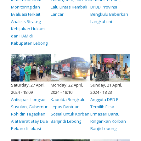
Monitoring dan
Lalu Lintas Kembali
BPBD Provinsi
Evaluasi terkait
Lancar
Bengkulu Beberkan
Analisis Strategi
Langkah ini
Kebijakan Hukum
dan HAM di
Kabupaten Lebong
Saturday, 27 April,
Monday, 22 April,
Sunday, 21 April,
2024 - 18:09
2024 - 18:10
2024 - 18:23
Antisipasi Longsor
Kapolda Bengkulu
Anggota DPD RI
Susulan, Gubernur
Lepas Bantuan
Terpilih Elisa
Rohidin Tegaskan
Sosial untuk Korban
Ermasari Bantu
Alat Berat Stay Dua
Banjir di Lebong
Ringankan Korban
Pekan di Lokasi
Banjir Lebong