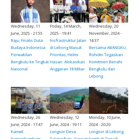
Wednesday, 11
Friday, 14 March,
Wednesday, 20
June, 2025 - 21:55
2025 - 19:41
November, 2024 -
Raju, Finalis Duta
Insfrastruktur Jalan
14:37
Budaya Indonesia
di Lebong Masuk
Bersama ABANGKU,
Perwakilan
Prioritas, Helmi
Rohidin Tegaskan
Bengkulu ke Tingkat
Hasan: Alokasikan
Komitmen Benahi
Nasional
Anggaran 18 Miliar
Bengkulu dan
Lebong
Wednesday, 26
Wednesday, 12
Monday, 10 June,
June, 2024 - 17:47
June, 2024 - 19:11
2024 - 20:20
Kanwil
Longsor Desa
Longsor di Lebong
Kemenkumham
Talang Ratu, Sore ini
kembali Terjadi,