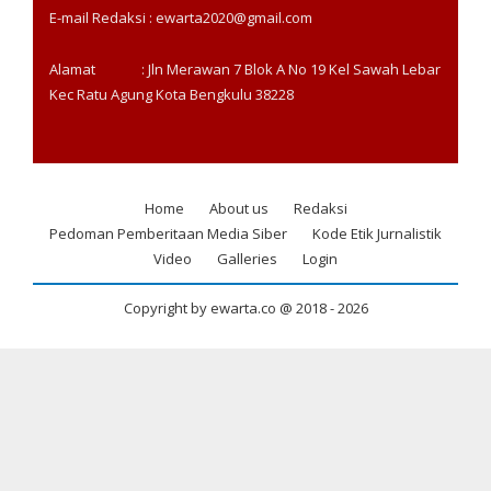
E-mail Redaksi : ewarta2020@gmail.com
Alamat : Jln Merawan 7 Blok A No 19 Kel Sawah Lebar
Kec Ratu Agung Kota Bengkulu 38228
Home
About us
Redaksi
Footer
Pedoman Pemberitaan Media Siber
Kode Etik Jurnalistik
menu
Video
Galleries
Login
Copyright by ewarta.co @ 2018 -
2026