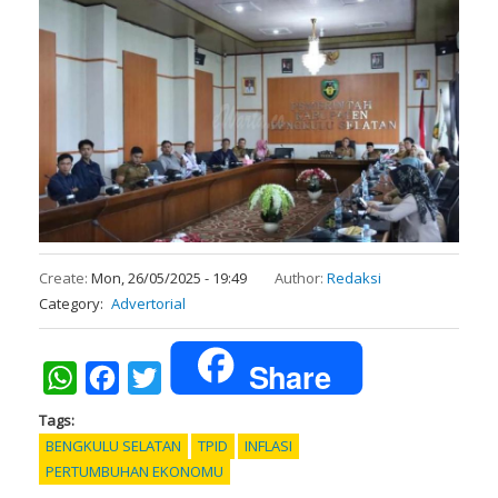
Create:
Mon, 26/05/2025 - 19:49
Author:
Redaksi
Category
Advertorial
Share
WhatsApp
Facebook
Twitter
Tags
BENGKULU SELATAN
TPID
INFLASI
PERTUMBUHAN EKONOMU