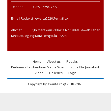
Telepon : 0853-6694-7777
E-mail Redaksi : ewarta2020@gmail.com
Alamat : Jln Merawan 7 Blok A No 19 Kel Sawah Lebar
Kec Ratu Agung Kota Bengkulu 38228
Home
About us
Redaksi
Footer
Pedoman Pemberitaan Media Siber
Kode Etik Jurnalistik
menu
Video
Galleries
Login
Copyright by ewarta.co @ 2018 -
2026