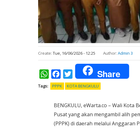
Create:
Tue, 16/06/2026 - 12:25
Author:
Admin 3
Share
WhatsApp
Facebook
Twitter
Tags
PPPK
KOTA BENGKULU
BENGKULU, eWarta.co – Wali Kota B
Pusat yang akan mengambil alih pem
(PPPK) di daerah melalui Anggaran 