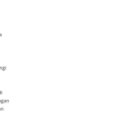
a
ngi
i
ngan
an