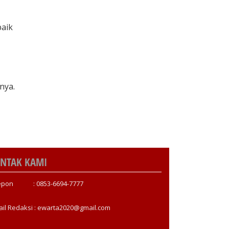
baik
nya.
NTAK KAMI
epon : 0853-6694-7777
ail Redaksi : ewarta2020@gmail.com