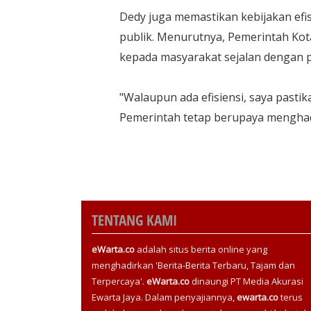
Dedy juga memastikan kebijakan efi
publik. Menurutnya, Pemerintah Ko
kepada masyarakat sejalan dengan 
"Walaupun ada efisiensi, saya past
Pemerintah tetap berupaya mengha
TENTANG KAMI
eWarta.co
adalah situs berita online yang
menghadirkan 'Berita-Berita Terbaru, Tajam dan
Terpercaya'.
eWarta.co
dinaungi PT Media Akurasi
Ewarta Jaya. Dalam penyajiannya,
ewarta.co
terus